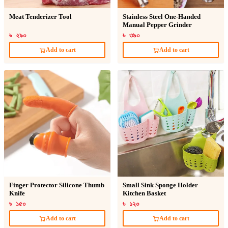
Meat Tenderizer Tool
Stainless Steel One-Handed
Manual Pepper Grinder
৳ ২৯০
৳ ৩৯০
Add to cart
Add to cart
Finger Protector Silicone Thumb
Small Sink Sponge Holder
Knife
Kitchen Basket
৳ ১৫০
৳ ১২০
Add to cart
Add to cart