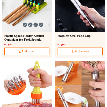
Plastic Spoon Holder Kitchen
Stainless Steel Food Clip
Organizer for Frok Spatula
৳ ১৩০
৳ ১৮০
Add to cart
Add to cart