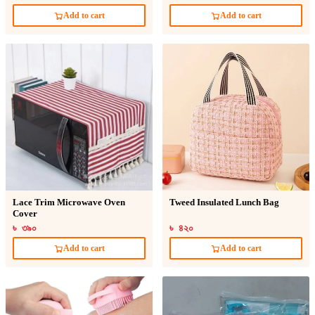
Add to cart
Add to cart
Lace Trim Microwave Oven
Tweed Insulated Lunch Bag
Cover
৳ ৩৯০
৳ ৪২০
Add to cart
Add to cart