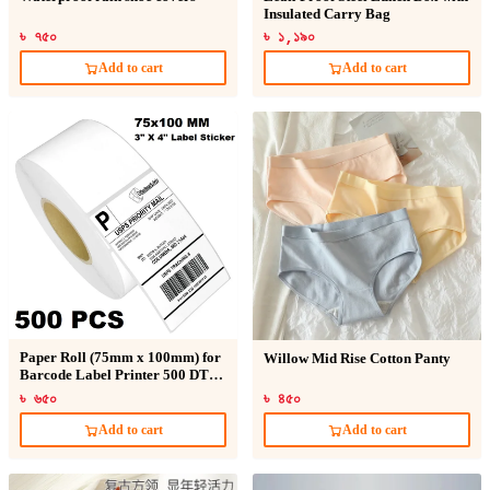
Insulated Carry Bag
৳ ৭৫০
৳ ১,১৯০
Add to cart
Add to cart
Paper Roll (75mm x 100mm) for
Willow Mid Rise Cotton Panty
Barcode Label Printer 500 DT
Sticker
৳ ৬৫০
৳ ৪৫০
Add to cart
Add to cart