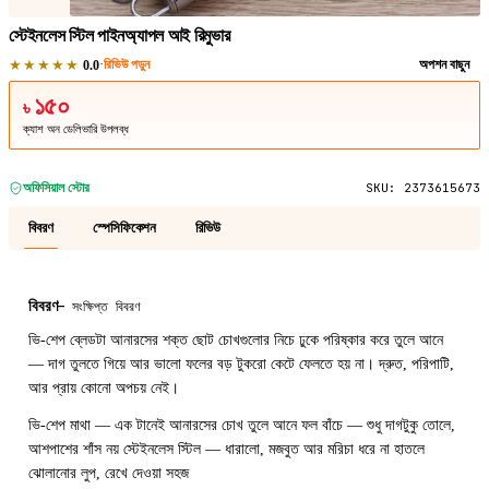
স্টেইনলেস স্টিল পাইনঅ্যাপল আই রিমুভার
★★★★★
·
রিভিউ পড়ুন
অপশন বাছুন
0.0
১৫০
৳
ক্যাশ অন ডেলিভারি উপলব্ধ
অফিসিয়াল স্টোর
SKU:
2373615673
বিবরণ
স্পেসিফিকেশন
রিভিউ
বিবরণ
—
সংক্ষিপ্ত বিবরণ
ভি-শেপ ব্লেডটা আনারসের শক্ত ছোট চোখগুলোর নিচে ঢুকে পরিষ্কার করে তুলে আনে
— দাগ তুলতে গিয়ে আর ভালো ফলের বড় টুকরো কেটে ফেলতে হয় না। দ্রুত, পরিপাটি,
আর প্রায় কোনো অপচয় নেই।
ভি-শেপ মাথা — এক টানেই আনারসের চোখ তুলে আনে ফল বাঁচে — শুধু দাগটুকু তোলে,
আশপাশের শাঁস নয় স্টেইনলেস স্টিল — ধারালো, মজবুত আর মরিচা ধরে না হাতলে
ঝোলানোর লুপ, রেখে দেওয়া সহজ