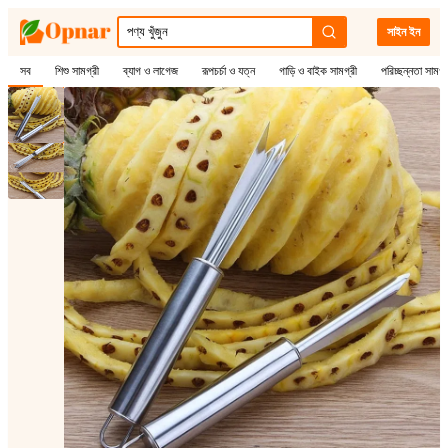
সাইন ইন
সব
শিশু সামগ্রী
ব্যাগ ও লাগেজ
রূপচর্চা ও যত্ন
গাড়ি ও বাইক সামগ্রী
পরিচ্ছন্নতা সামগ্
1
/
2