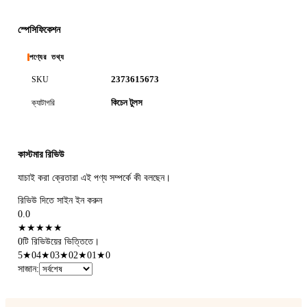
স্পেসিফিকেশন
পণ্যের তথ্য
2373615673
SKU
কিচেন টুলস
ক্যাটাগরি
কাস্টমার রিভিউ
যাচাই করা ক্রেতারা এই পণ্য সম্পর্কে কী বলছেন।
রিভিউ দিতে সাইন ইন করুন
0.0
★
★
★
★
★
0টি রিভিউয়ের ভিত্তিতে।
5
★
0
4
★
0
3
★
0
2
★
0
1
★
0
সাজান
: