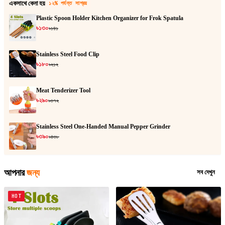
একসাথে কেনা হয়
১২% পর্যন্ত সাশ্রয়
Plastic Spoon Holder Kitchen Organizer for Frok Spatula
৳১৩০
৳১৪১
Stainless Steel Food Clip
৳১৮০
৳২১২
Meat Tenderizer Tool
৳২৯০
৳৩৭২
Stainless Steel One-Handed Manual Pepper Grinder
৳৩৯০
৳৪৩৮
আপনার
জন্য
সব দেখুন
HOT