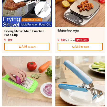
Frying Shovel Multi Function
ডিজিটাল কিচেন স্কেল
Food Clip
৳ ২৫০
৳ ৯৯০
৳ ১,০৯০
সাশ্রয় ৳১০০
Add to cart
Add to cart