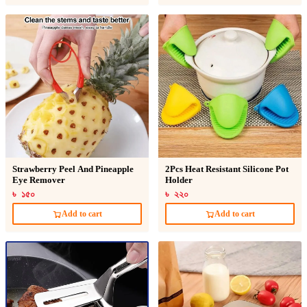
Strawberry Peel And Pineapple
2Pcs Heat Resistant Silicone Pot
Eye Remover
Holder
৳ ১৫০
৳ ২২০
Add to cart
Add to cart