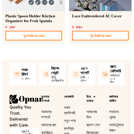
Plastic Spoon Holder Kitchen
Lace Embroidered AC Cover
Organizer for Frok Spatula
৳ ১৩০
৳ ৫৯০
Add to cart
Add to cart
দ্রুত
নিরাপদ
২৪/৭
সহজ
ডেলিভারি
পেমেন্ট
সাপোর্ট
রিটার্ন
সারাদেশে
SSL
চ্যাট ·
৭ দিন
২–৫
এনক্রিপ্টেড
ফোন
দিন
অপনার
কেনাকাটা
ডিল ও
কাস্টমার
সম্পর্কে
অফার
সার্ভিস
Quality You
সকল
আমাদের
আজকের
সহায়তা
ক্যাটাগরি
Trust,
সম্পর্কে
ডিল
কেন্দ্র
Delivered
নতুন পণ্য
আমাদের গল্প
ফ্ল্যাশ সেল
অর্ডার ট্র্যাক
with Care.
জনপ্রিয়
করুন
২৪/৭
ক্যারিয়ার
ক্লিয়ারেন্স
পণ্য