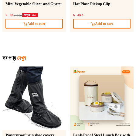
Mini Vegetable Slicer and Grater
Hot Plate Pickup Clip
৳ ৭০
৳ ২৯০
৳ ১৩০
সাশ্রয় ৳৬০
Add to cart
Add to cart
সব পণ্য
দেখুন
Waterproof rain shoe covers
Leak-Proof Steel Lunch Box with