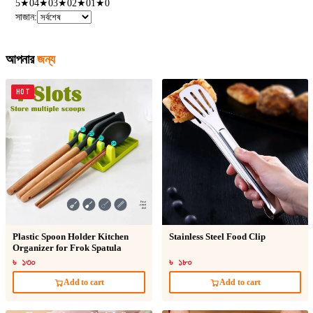
5
★
0
4
★
0
3
★
0
2
★
0
1
★
0
সাজান
:
আপনার
জন্য
HOT
Plastic Spoon Holder Kitchen
Stainless Steel Food Clip
Organizer for Frok Spatula
৳ ১৩০
৳ ১৮০
Add to cart
Add to cart