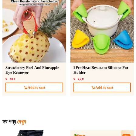
Strawberry Peel And Pineapple
2Pcs Heat Resistant Silicone Pot
Eye Remover
Holder
৳ ১৫০
৳ ২২০
Add to cart
Add to cart
সব পণ্য
দেখুন