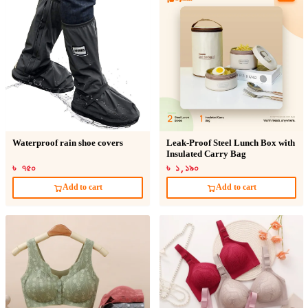
Waterproof rain shoe covers
Leak-Proof Steel Lunch Box with
Insulated Carry Bag
৳ ৭৫০
৳ ১,১৯০
Add to cart
Add to cart