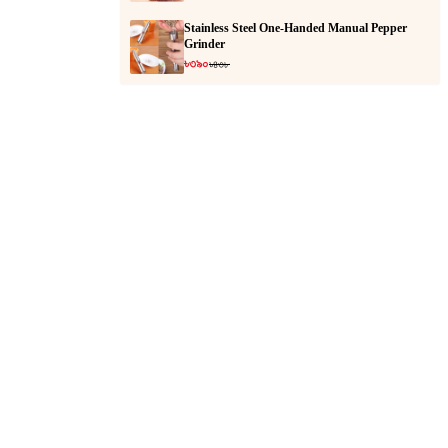
Stainless Steel One-Handed Manual Pepper
Grinder
৳৩৯০
৳৪৩৮