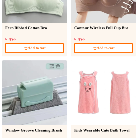
Fern Ribbed Cotton Bra
Contour Wireless Full Cup Bra
৳ ৪৯০
৳ ৪৯০
Add to cart
Add to cart
Window Groove Cleaning Brush
Kids Wearable Cute Bath Towel