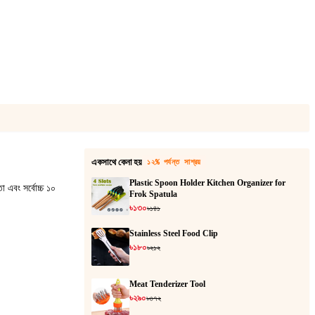
একসাথে কেনা হয়
১২% পর্যন্ত সাশ্রয়
Plastic Spoon Holder Kitchen Organizer for
া এবং সর্বোচ্চ ১০
Frok Spatula
৳১৩০
৳১৪১
Stainless Steel Food Clip
৳১৮০
৳২১২
Meat Tenderizer Tool
৳২৯০
৳৩৭২