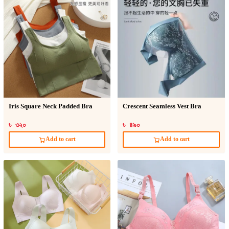
Iris Square Neck Padded Bra
Crescent Seamless Vest Bra
৳ ৩২০
৳ ৪৯০
Add to cart
Add to cart