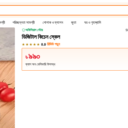
গ্রী
পরিচ্ছন্নতা সামগ্রী
পোশাক ও ফ্যাশন
জুতা
ঘর ও গৃহস্থালি
অফিসিয়াল স্টোর
S
ডিজিটাল কিচেন স্কেল
★★★★★
·
রিভিউ পড়ুন
0.0
৯৯০
৳
ক্যাশ অন ডেলিভারি উপলব্ধ