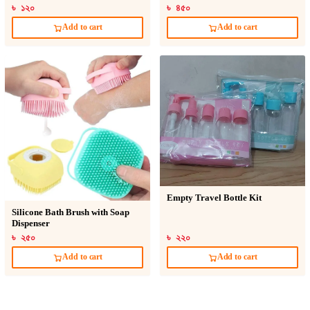
৳ ১২০
৳ ৪৫০
Add to cart
Add to cart
Empty Travel Bottle Kit
Silicone Bath Brush with Soap
Dispenser
৳ ২৫০
৳ ২২০
Add to cart
Add to cart