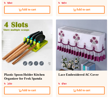
৳ ৬৯০
৳ ৬৫০
Add to cart
Add to cart
Plastic Spoon Holder Kitchen
Lace Embroidered AC Cover
Organizer for Frok Spatula
৳ ১৩০
৳ ৫৯০
Add to cart
Add to cart