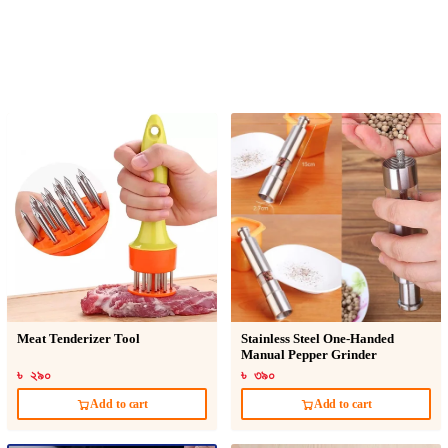
Meat Tenderizer Tool
Stainless Steel One-Handed
Manual Pepper Grinder
৳ ২৯০
৳ ৩৯০
Add to cart
Add to cart