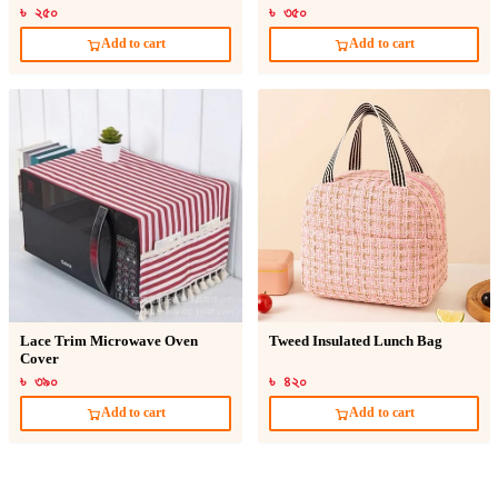
৳ ২৫০
৳ ৩৫০
Add to cart
Add to cart
Lace Trim Microwave Oven
Tweed Insulated Lunch Bag
Cover
৳ ৩৯০
৳ ৪২০
Add to cart
Add to cart