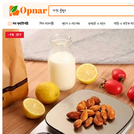
শিশু সামগ্রী
ব্যাগ ও লাগেজ
রূপচর্চা ও যত্ন
গাড়ি ও বাইক সাম
সব ক্যাটাগরি
−9% OFF