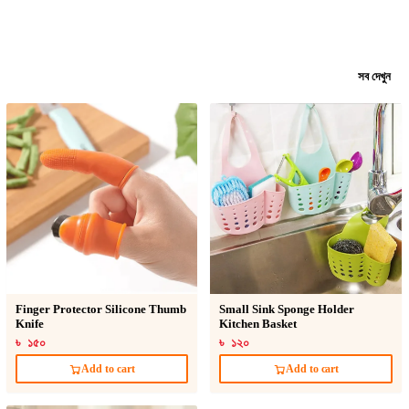
সব দেখুন
Finger Protector Silicone Thumb
Small Sink Sponge Holder
Knife
Kitchen Basket
৳ ১৫০
৳ ১২০
Add to cart
Add to cart