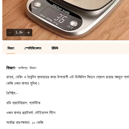
1.0
×
বিবরণ
স্পেসিফিকেশন
রিভিউ
বিবরণ
—
সংক্ষিপ্ত বিবরণ
রান্না, বেকিং ও দৈনন্দিন ব্যবহারের জন্য উপযোগী এই ডিজিটাল কিচেন স্কেলে রয়েছে মজবুত প্লাস্
কেজি ওজন মাপার সুবিধা।
বৈশিষ্ট্য:-
বডি ম্যাটেরিয়াল: প্লাস্টিক
ওজন মাপার প্ল্যাটফর্ম: স্টেইনলেস স্টিল
সর্বোচ্চ ধারণক্ষমতা: ১০ কেজি