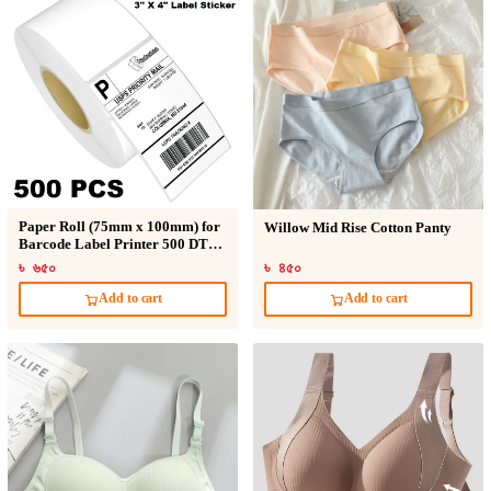
Paper Roll (75mm x 100mm) for
Willow Mid Rise Cotton Panty
Barcode Label Printer 500 DT
Sticker
৳ ৬৫০
৳ ৪৫০
Add to cart
Add to cart