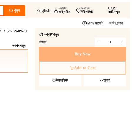
একাউন্ট
সংরক্ষিত
CART
English
খুঁজুন
সাইন ইন
উইশলিস্ট
কার্ট দেখুন
২৪/৭ সাপোর্ট
অর্ডার ট্র্যাক
KU:
2312409618
এই পণ্যটি কিনুন
−
+
পরিমাণ
অপশন বাছুন
Buy Now
Add to Cart
উইশলিস্ট
তুলনা