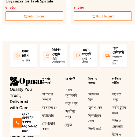
Organizer for Frok Spatula
৳ ১৩০
৳ ৫৯০
Add to cart
Add to cart
দ্রুত
নিরাপদ
২৪/৭
সহজ
ডেলিভারি
পেমেন্ট
সাপোর্ট
রিটার্ন
সারাদেশে
SSL
চ্যাট ·
৭ দিন
২–৫
এনক্রিপ্টেড
ফোন
দিন
অপনার
কেনাকাটা
ডিল ও
কাস্টমার
সম্পর্কে
অফার
সার্ভিস
Quality You
সকল
আমাদের
আজকের
সহায়তা
ক্যাটাগরি
Trust,
সম্পর্কে
ডিল
কেন্দ্র
Delivered
নতুন পণ্য
আমাদের গল্প
ফ্ল্যাশ সেল
অর্ডার ট্র্যাক
with Care.
জনপ্রিয়
করুন
২৪/৭
ক্যারিয়ার
ক্লিয়ারেন্স
পণ্য
হেল্পলাইন
সেল
শিপিং ও
+৮৮০
যোগাযোগ
ব্র্যান্ড
৯৬১৩-৮২৩
ডেলিভারি
করুন
গিফট কার্ড
৪৬৮
রিটার্ন ও