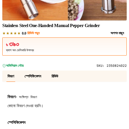
1
/
1
Stainless Steel One-Handed Manual Pepper Grinder
★★★★★
·
রিভিউ পড়ুন
অপশন বাছুন
0.0
৩৯০
৳
ক্যাশ অন ডেলিভারি উপলব্ধ
অফিসিয়াল স্টোর
SKU:
2350824022
বিবরণ
স্পেসিফিকেশন
রিভিউ
বিবরণ
—
সংক্ষিপ্ত বিবরণ
কোনো বিবরণ দেওয়া হয়নি।
স্পেসিফিকেশন