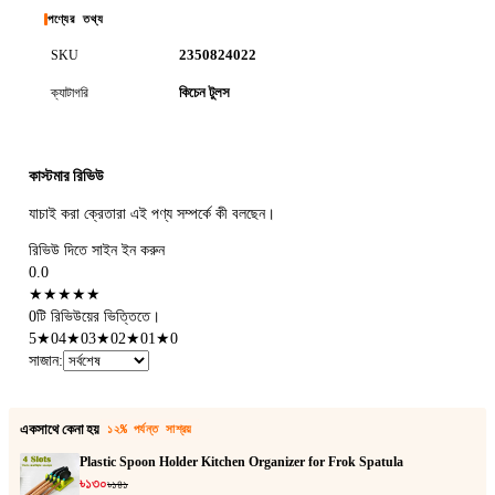
পণ্যের তথ্য
2350824022
SKU
কিচেন টুলস
ক্যাটাগরি
কাস্টমার রিভিউ
যাচাই করা ক্রেতারা এই পণ্য সম্পর্কে কী বলছেন।
রিভিউ দিতে সাইন ইন করুন
0.0
★
★
★
★
★
0টি রিভিউয়ের ভিত্তিতে।
5
★
0
4
★
0
3
★
0
2
★
0
1
★
0
সাজান
:
একসাথে কেনা হয়
১২% পর্যন্ত সাশ্রয়
Plastic Spoon Holder Kitchen Organizer for Frok Spatula
৳১৩০
৳১৪১