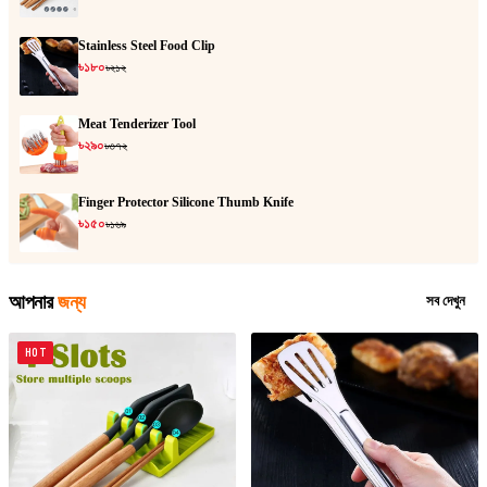
Stainless Steel Food Clip
৳১৮০
৳২১২
Meat Tenderizer Tool
৳২৯০
৳৩৭২
Finger Protector Silicone Thumb Knife
৳১৫০
৳১৬৯
আপনার
জন্য
সব দেখুন
HOT