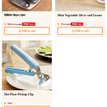
ডিজিটাল কিচেন স্কেল
Mini Vegetable Slicer and Grater
৳ ৯৯০
৳ ৭০
৳ ১,০৯০
সাশ্রয় ৳১০০
৳ ১৩০
সাশ্রয় ৳৬০
Add to cart
Add to cart
Hot Plate Pickup Clip
৳ ২৯০