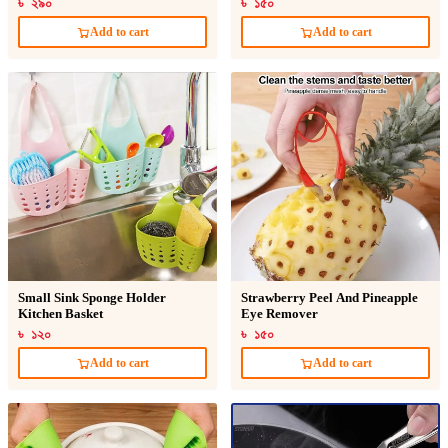
৳ ২৯০
৳ ১৫০
Add to cart
Add to cart
Small Sink Sponge Holder
Strawberry Peel And Pineapple
Kitchen Basket
Eye Remover
৳ ১২০
৳ ১৫০
Add to cart
Add to cart