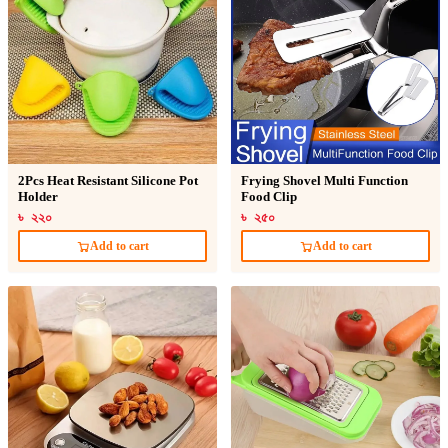
2Pcs Heat Resistant Silicone Pot
Frying Shovel Multi Function
Holder
Food Clip
৳ ২২০
৳ ২৫০
Add to cart
Add to cart