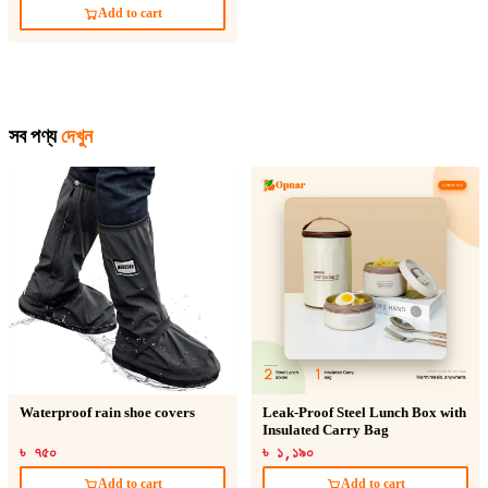
Add to cart
সব পণ্য
দেখুন
Waterproof rain shoe covers
Leak-Proof Steel Lunch Box with
Insulated Carry Bag
৳ ৭৫০
৳ ১,১৯০
Add to cart
Add to cart