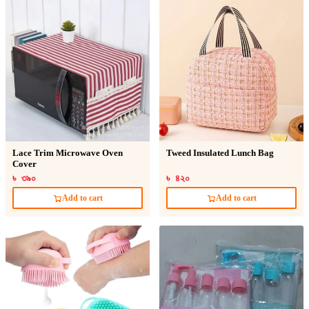
Lace Trim Microwave Oven
Tweed Insulated Lunch Bag
Cover
৳ ৩৯০
৳ ৪২০
Add to cart
Add to cart