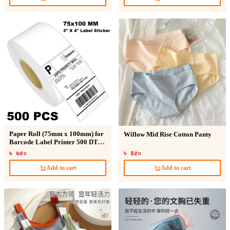
Paper Roll (75mm x 100mm) for
Willow Mid Rise Cotton Panty
Barcode Label Printer 500 DT
Sticker
৳ ৬৫০
৳ ৪৫০
Add to cart
Add to cart