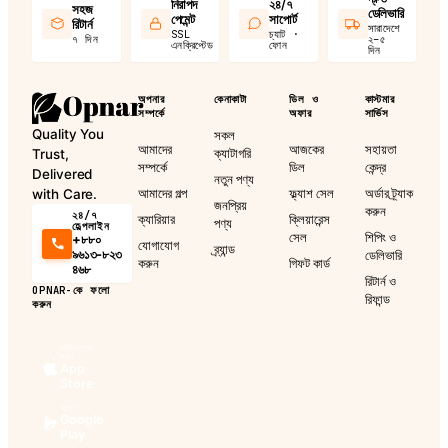
নিরাপদ
২৪/৭
সহজ
ডেলিভারি
পেমেন্ট
সাপোর্ট
রিটার্ন
সারাদেশে
SSL
চ্যাট ·
৭ দিন
২–৫
এনক্রিপ্টেড
ফোন
দিন
অপনার
কেনাকাটা
ডিল ও
কাস্টমার
সম্পর্কে
অফার
সার্ভিস
Quality You
সকল
আমাদের
আজকের
সহায়তা
ক্যাটাগরি
Trust,
সম্পর্কে
ডিল
কেন্দ্র
Delivered
নতুন পণ্য
আমাদের গল্প
ফ্ল্যাশ সেল
অর্ডার ট্র্যাক
with Care.
জনপ্রিয়
করুন
২৪/৭
ক্যারিয়ার
ক্লিয়ারেন্স
পণ্য
হেল্পলাইন
সেল
শিপিং ও
+৮৮০
যোগাযোগ
ব্র্যান্ড
৯৬১৩-৮২৩
ডেলিভারি
করুন
গিফট কার্ড
৪৬৮
রিটার্ন ও
OPNAR-কে ফলো
রিফান্ড
করুন
ডাউনলোড
করুন
App
Store
পাবেন
Google
Play