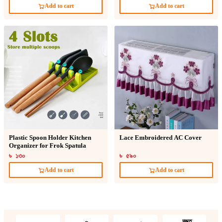
Add to cart
Add to cart
Plastic Spoon Holder Kitchen
Lace Embroidered AC Cover
Organizer for Frok Spatula
৳ ১৩০
৳ ৫৯০
Add to cart
Add to cart
দ্রুত