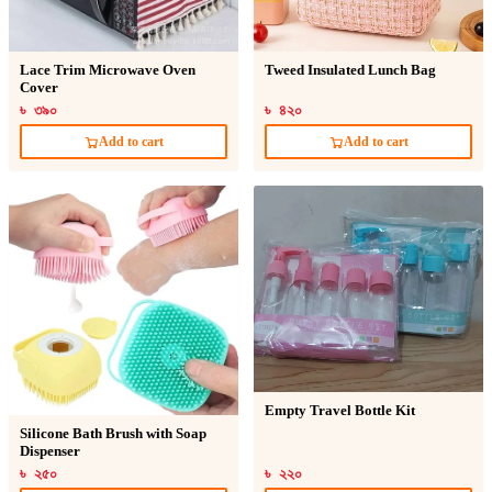
Lace Trim Microwave Oven
Tweed Insulated Lunch Bag
Cover
৳ ৩৯০
৳ ৪২০
Add to cart
Add to cart
Empty Travel Bottle Kit
Silicone Bath Brush with Soap
Dispenser
৳ ২৫০
৳ ২২০