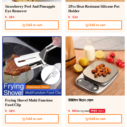
Strawberry Peel And Pineapple
2Pcs Heat Resistant Silicone Pot
Eye Remover
Holder
৳ ১৫০
৳ ২২০
Add to cart
Add to cart
Frying Shovel Multi Function
ডিজিটাল কিচেন স্কেল
Food Clip
৳ ২৫০
৳ ৯৯০
৳ ১,০৯০
সাশ্রয় ৳১০০
Add to cart
Add to cart