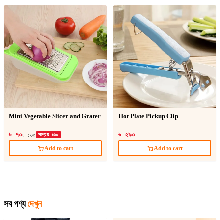
Mini Vegetable Slicer and Grater
Hot Plate Pickup Clip
৳ ৭০
৳ ২৯০
৳ ১৩০
সাশ্রয় ৳৬০
Add to cart
Add to cart
সব পণ্য
দেখুন