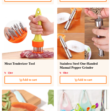
Meat Tenderizer Tool
Stainless Steel One-Handed
Manual Pepper Grinder
৳ ২৯০
৳ ৩৯০
Add to cart
Add to cart