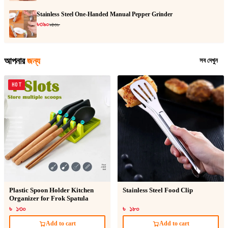
Stainless Steel One-Handed Manual Pepper Grinder
৳৩৯০
৳৪৩৮
আপনার
জন্য
সব দেখুন
HOT
Plastic Spoon Holder Kitchen
Stainless Steel Food Clip
Organizer for Frok Spatula
৳ ১৩০
৳ ১৮০
Add to cart
Add to cart