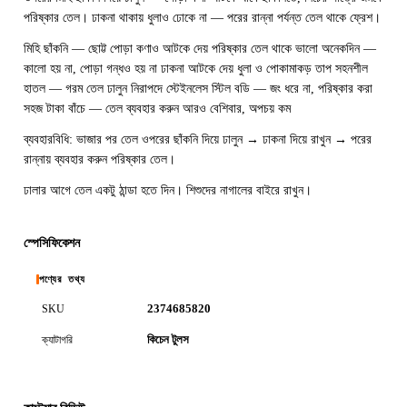
পরিষ্কার তেল। ঢাকনা থাকায় ধুলাও ঢোকে না — পরের রান্না পর্যন্ত তেল থাকে ফ্রেশ।
মিহি ছাঁকনি — ছোট্ট পোড়া কণাও আটকে দেয় পরিষ্কার তেল থাকে ভালো অনেকদিন —
কালো হয় না, পোড়া গন্ধও হয় না ঢাকনা আটকে দেয় ধুলা ও পোকামাকড় তাপ সহনশীল
হাতল — গরম তেল ঢালুন নিরাপদে স্টেইনলেস স্টিল বডি — জং ধরে না, পরিষ্কার করা
সহজ টাকা বাঁচে — তেল ব্যবহার করুন আরও বেশিবার, অপচয় কম
ব্যবহারবিধি: ভাজার পর তেল ওপরের ছাঁকনি দিয়ে ঢালুন → ঢাকনা দিয়ে রাখুন → পরের
রান্নায় ব্যবহার করুন পরিষ্কার তেল।
ঢালার আগে তেল একটু ঠান্ডা হতে দিন। শিশুদের নাগালের বাইরে রাখুন।
স্পেসিফিকেশন
পণ্যের তথ্য
2374685820
SKU
কিচেন টুলস
ক্যাটাগরি