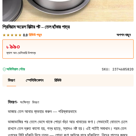
1
/
1
প্রিমিয়াম অয়েল ফিল্টার পট – তেল ছাঁকার পাত্র
★★★★★
·
রিভিউ পড়ুন
অপশন বাছুন
0.0
৯৯০
৳
ক্যাশ অন ডেলিভারি উপলব্ধ
অফিসিয়াল স্টোর
SKU:
2374685820
বিবরণ
স্পেসিফিকেশন
রিভিউ
বিবরণ
—
সংক্ষিপ্ত বিবরণ
ভাজার তেল আবার ব্যবহার করুন — পরিষ্কারভাবে
ভাজাভাজির পর তেলে ভেসে থাকে পোড়া গুঁড়া আর খাবারের কণা। সেভাবেই বোতলে ঢেলে
রাখলে তেল দ্রুত কালো হয়, গন্ধ ছাড়ে, স্বাদও নষ্ট হয়। এই পটেই সমাধান। গরম তেল
ওপরের মিহি ছাঁকনি দিয়ে ঢালুন — পোড়া কণা আটকে যাবে ছাঁকনিতে, নিচের পাত্রে জমবে