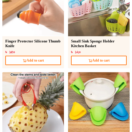
Finger Protector Silicone Thumb
Small Sink Sponge Holder
Knife
Kitchen Basket
৳ ১৫০
৳ ১২০
Add to cart
Add to cart