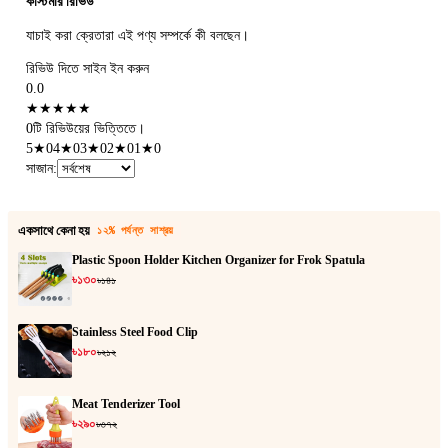
কাস্টমার রিভিউ
যাচাই করা ক্রেতারা এই পণ্য সম্পর্কে কী বলছেন।
রিভিউ দিতে সাইন ইন করুন
0.0
★
★
★
★
★
0টি রিভিউয়ের ভিত্তিতে।
5
★
0
4
★
0
3
★
0
2
★
0
1
★
0
সাজান
:
একসাথে কেনা হয়
১২% পর্যন্ত সাশ্রয়
Plastic Spoon Holder Kitchen Organizer for Frok Spatula
৳১৩০
৳১৪১
Stainless Steel Food Clip
৳১৮০
৳২১২
Meat Tenderizer Tool
৳২৯০
৳৩৭২