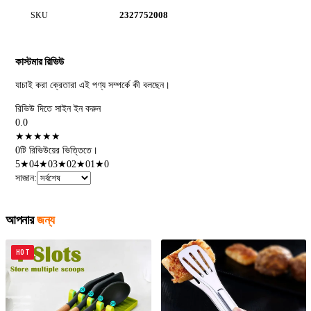
2327752008
SKU
কাস্টমার রিভিউ
যাচাই করা ক্রেতারা এই পণ্য সম্পর্কে কী বলছেন।
রিভিউ দিতে সাইন ইন করুন
0.0
★
★
★
★
★
0টি রিভিউয়ের ভিত্তিতে।
5
★
0
4
★
0
3
★
0
2
★
0
1
★
0
সাজান
:
আপনার
জন্য
HOT