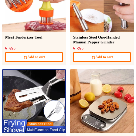
Meat Tenderizer Tool
Stainless Steel One-Handed
Manual Pepper Grinder
৳ ২৯০
৳ ৩৯০
Add to cart
Add to cart