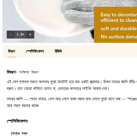
1.0
×
বিবরণ
স্পেসিফিকেশন
রিভিউ
বিবরণ
—
সংক্ষিপ্ত বিবরণ
এই মেশ গ্লাভস পরলে আপনার পুরো হাতটাই হয়ে যায় একটা স্ক্রাবার। চিকন তারের জালি হাঁড়ি-
দ্রুত। হাত নোংরা পানিতে ডোবে না, ভেতরের কাপড়ের লাইনিং আরাম দেয়।
তারের জালি — পোড়া খাবার, তেল আর লেগে থাকা ময়লা ঘষে তোলে পুরো হাতে ঘষা — স্পঞ্জের চ
আর শক্ত ময়লার কাজে
স্পেসিফিকেশন
পণ্যের তথ্য