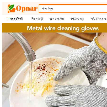
শিশু সামগ্রী
ব্যাগ ও লাগেজ
রূপচর্চা ও যত্ন
গাড়ি ও বাইক সাম
সব ক্যাটাগরি