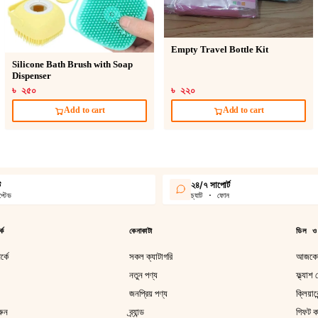
Empty Travel Bottle Kit
Silicone Bath Brush with Soap
Dispenser
৳ ২৫০
৳ ২২০
Add to cart
Add to cart
ট
২৪/৭ সাপোর্ট
্টেড
চ্যাট · ফোন
কে
কেনাকাটা
ডিল ও
্কে
সকল ক্যাটাগরি
আজকের
নতুন পণ্য
ফ্ল্যাশ
জনপ্রিয় পণ্য
ক্লিয়া
রুন
ব্র্যান্ড
গিফট কা