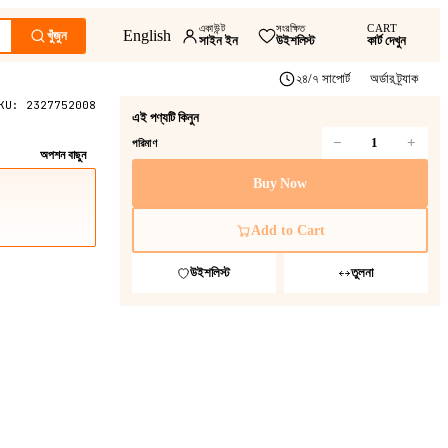
একাউন্ট
সংরক্ষিত
CART
English
খুঁজুন
সাইন ইন
উইশলিস্ট
কার্ট দেখুন
২৪/৭ সাপোর্ট
অর্ডার ট্র্যাক
KU:
2327752008
এই পণ্যটি কিনুন
−
+
পরিমাণ
অপশন বাছুন
Buy Now
Add to Cart
উইশলিস্ট
তুলনা