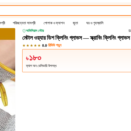
গ্রী
পরিচ্ছন্নতা সামগ্রী
পোশাক ও ফ্যাশন
জুতা
ঘর ও গৃহস্থালি
অফিসিয়াল স্টোর
S
মেটাল ওয়্যার ডিশ ক্লিনিং গ্লাভস — স্ক্রাবিং ক্লিনিং গ্লাভস
★★★★★
·
রিভিউ পড়ুন
0.0
১৮০
৳
ক্যাশ অন ডেলিভারি উপলব্ধ