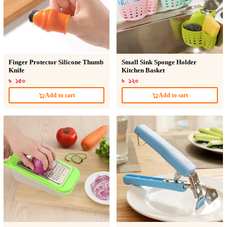
Finger Protector Silicone Thumb
Small Sink Sponge Holder
Knife
Kitchen Basket
৳ ১৫০
৳ ১২০
Add to cart
Add to cart