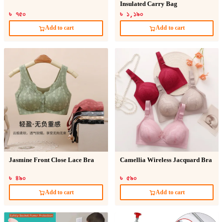
Insulated Carry Bag
৳ ৭৫০
৳ ১,১৯০
Add to cart
Add to cart
Jasmine Front Close Lace Bra
Camellia Wireless Jacquard Bra
৳ ৪৯০
৳ ৫৯০
Add to cart
Add to cart