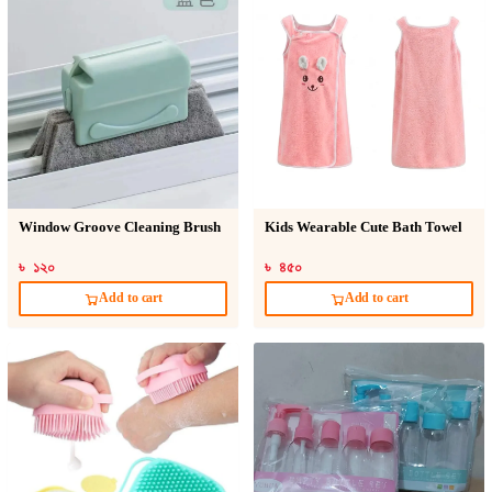
Window Groove Cleaning Brush
Kids Wearable Cute Bath Towel
৳ ১২০
৳ ৪৫০
Add to cart
Add to cart