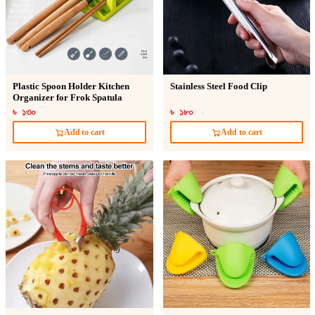
Plastic Spoon Holder Kitchen
Stainless Steel Food Clip
Organizer for Frok Spatula
৳ ১৩০
৳ ১৮০
Add to cart
Add to cart