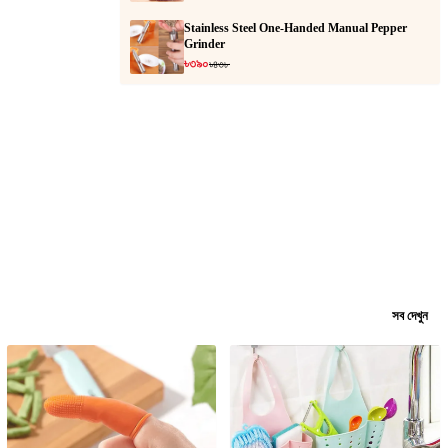
Stainless Steel One-Handed Manual Pepper
Grinder
৳৩৯০
৳৪৩৮
সব দেখুন