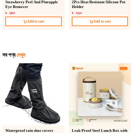
Strawberry Peel And Pineapple
2Pcs Heat Resistant Silicone Pot
Eye Remover
Holder
৳ ১৫০
৳ ২২০
Add to cart
Add to cart
সব পণ্য
দেখুন
Waterproof rain shoe covers
Leak-Proof Steel Lunch Box with