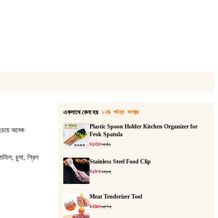
একসাথে কেনা হয়
১২% পর্যন্ত সাশ্রয়
Plastic Spoon Holder Kitchen Organizer for
 চেয়ে অনেক
Frok Spatula
৳১৩০
৳১৪১
তিল, চুলা, গ্রিল
Stainless Steel Food Clip
৳১৮০
৳২১২
Meat Tenderizer Tool
৳২৯০
৳৩৭২