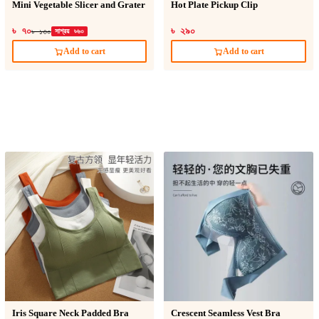
Mini Vegetable Slicer and Grater
Hot Plate Pickup Clip
৳ ৭০
৳ ২৯০
৳ ১৩০
সাশ্রয় ৳৬০
Add to cart
Add to cart
Iris Square Neck Padded Bra
Crescent Seamless Vest Bra