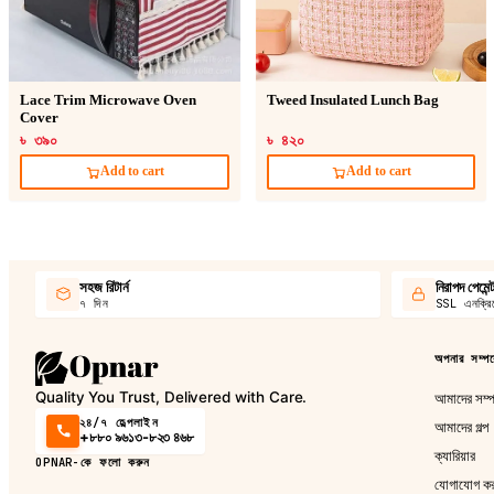
Lace Trim Microwave Oven
Tweed Insulated Lunch Bag
Cover
৳ ৩৯০
৳ ৪২০
Add to cart
Add to cart
সহজ রিটার্ন
নিরাপদ পেমেন্
৭ দিন
SSL এনক্রিপ
অপনার সম্পর্
Quality You Trust, Delivered with Care.
আমাদের সম্পর
২৪/৭ হেল্পলাইন
আমাদের গল্প
+৮৮০ ৯৬১৩-৮২৩ ৪৬৮
ক্যারিয়ার
OPNAR-কে ফলো করুন
যোগাযোগ ক