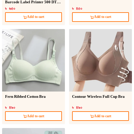
Barcode Label Printer 500 DT
Sticker
৳ ৬৫০
৳ ৪৫০
Add to cart
Add to cart
Fern Ribbed Cotton Bra
Contour Wireless Full Cup Bra
৳ ৪৯০
৳ ৪৯০
Add to cart
Add to cart