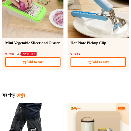
Mini Vegetable Slicer and Grater
Hot Plate Pickup Clip
৳ ৭০
৳ ২৯০
৳ ১৩০
সাশ্রয় ৳৬০
Add to cart
Add to cart
সব পণ্য
দেখুন