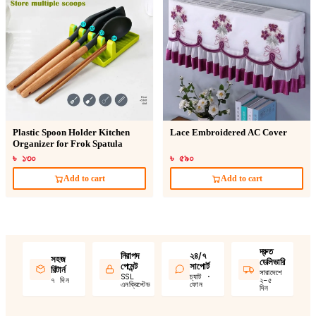
Plastic Spoon Holder Kitchen
Lace Embroidered AC Cover
Organizer for Frok Spatula
৳ ১৩০
৳ ৫৯০
Add to cart
Add to cart
দ্রুত
নিরাপদ
২৪/৭
সহজ
ডেলিভারি
পেমেন্ট
সাপোর্ট
রিটার্ন
সারাদেশে
SSL
চ্যাট ·
৭ দিন
২–৫
এনক্রিপ্টেড
ফোন
দিন