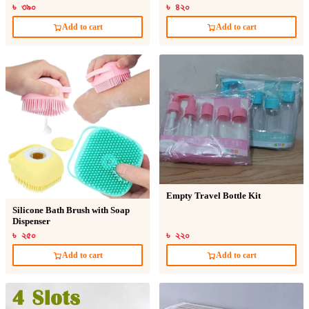
৳ ৩৯০
৳ ৪২০
Add to cart
Add to cart
Empty Travel Bottle Kit
Silicone Bath Brush with Soap
Dispenser
৳ ২৫০
৳ ২২০
Add to cart
Add to cart