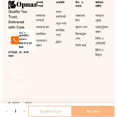
অপনার
কেনাকাটা
ডিল ও
কাস্টমার
সম্পর্কে
অফার
সার্ভিস
Quality You
সকল
আমাদের
আজকের
সহায়তা
ক্যাটাগরি
Trust,
সম্পর্কে
ডিল
কেন্দ্র
Delivered
নতুন পণ্য
আমাদের গল্প
ফ্ল্যাশ সেল
অর্ডার ট্র্যাক
with Care.
জনপ্রিয়
করুন
২৪/৭
ক্যারিয়ার
ক্লিয়ারেন্স
পণ্য
হেল্পলাইন
সেল
শিপিং ও
+৮৮০
যোগাযোগ
ব্র্যান্ড
৯৬১৩-৮২৩
ডেলিভারি
করুন
গিফট কার্ড
৪৬৮
রিটার্ন ও
OPNAR-কে ফলো
রিফান্ড
করুন
ডাউনলোড
করুন
App
Store
পাবেন
Google
Play
©
2023 - 2026
Opnar.
সর্বস্বত্ব
ব্যবহারের শর্তাবলী
·
গোপনীয়তা নীতি
·
রিটার্ন ও রিফান্ড নীতি
·
শিপিং নীতি
−
+
Add to Cart
Buy Now
সংরক্ষিত।