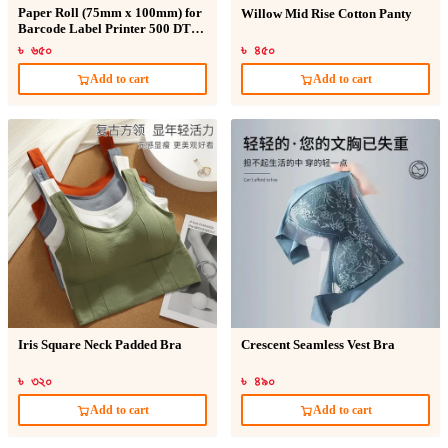
Paper Roll (75mm x 100mm) for
Willow Mid Rise Cotton Panty
Barcode Label Printer 500 DT
Sticker
৳ ৬৫০
৳ ৪৫০
Add to cart
Add to cart
Iris Square Neck Padded Bra
Crescent Seamless Vest Bra
৳ ৩২০
৳ ৪৯০
Add to cart
Add to cart