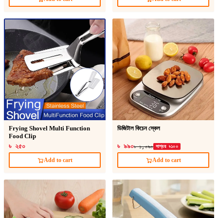
Frying Shovel Multi Function
ডিজিটাল কিচেন স্কেল
Food Clip
৳ ২৫০
৳ ৯৯০
৳ ১,০৯০
সাশ্রয় ৳১০০
Add to cart
Add to cart