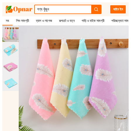
সাইন ইন
সব
শিশু সামগ্রী
ব্যাগ ও লাগেজ
রূপচর্চা ও যত্ন
গাড়ি ও বাইক সামগ্রী
পরিচ্ছন্নতা সামগ্
1
/
4