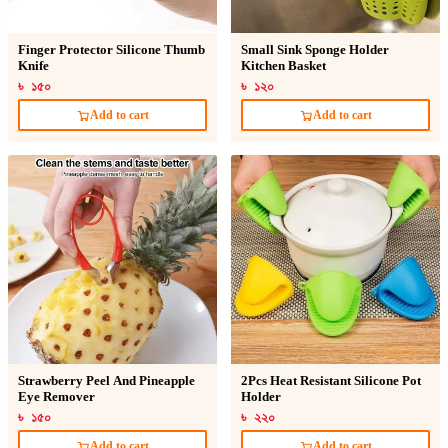
Finger Protector Silicone Thumb
Small Sink Sponge Holder
Knife
Kitchen Basket
৳ ১৫০
৳ ১২০
Add to cart
Add to cart
Strawberry Peel And Pineapple
2Pcs Heat Resistant Silicone Pot
Eye Remover
Holder
৳ ১৫০
৳ ২২০
Add to cart
Add to cart