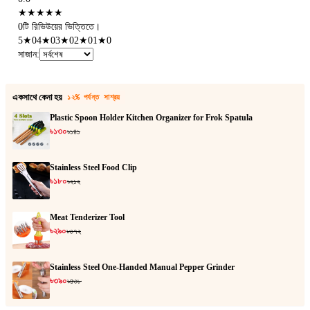
★
★
★
★
★
0টি রিভিউয়ের ভিত্তিতে।
5
★
0
4
★
0
3
★
0
2
★
0
1
★
0
সাজান
:
একসাথে কেনা হয়
১২% পর্যন্ত সাশ্রয়
Plastic Spoon Holder Kitchen Organizer for Frok Spatula
৳১৩০
৳১৪১
Stainless Steel Food Clip
৳১৮০
৳২১২
Meat Tenderizer Tool
৳২৯০
৳৩৭২
Stainless Steel One-Handed Manual Pepper Grinder
৳৩৯০
৳৪৩৮