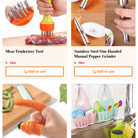
Meat Tenderizer Tool
Stainless Steel One-Handed
Manual Pepper Grinder
৳ ২৯০
৳ ৩৯০
Add to cart
Add to cart