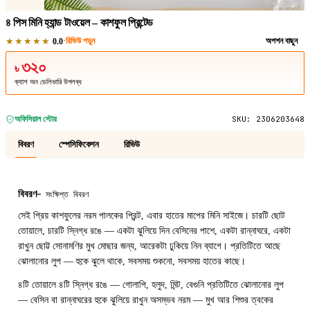
৪ পিস মিনি হ্যান্ড টাওয়েল – কাশফুল প্রিন্টেড
★★★★★
·
রিভিউ পড়ুন
অপশন বাছুন
0.0
৩২০
৳
ক্যাশ অন ডেলিভারি উপলব্ধ
অফিসিয়াল স্টোর
SKU:
2306203648
বিবরণ
স্পেসিফিকেশন
রিভিউ
বিবরণ
—
সংক্ষিপ্ত বিবরণ
সেই প্রিয় কাশফুলের নরম পালকের প্রিন্ট, এবার হাতের মাপের মিনি সাইজে। চারটি ছোট
তোয়ালে, চারটি স্নিগ্ধ রঙে — একটা ঝুলিয়ে দিন বেসিনের পাশে, একটা রান্নাঘরে, একটা
রাখুন ছোট্ট সোনামণির মুখ মোছার জন্য, আরেকটা ঢুকিয়ে নিন ব্যাগে। প্রতিটিতে আছে
ঝোলানোর লুপ — হুকে ঝুলে থাকে, সবসময় শুকনো, সবসময় হাতের কাছে।
৪টি তোয়ালে ৪টি স্নিগ্ধ রঙে — গোলাপি, হলুদ, মিন্ট, বেগুনি প্রতিটিতে ঝোলানোর লুপ
— বেসিন বা রান্নাঘরের হুকে ঝুলিয়ে রাখুন অসম্ভব নরম — মুখ আর শিশুর ত্বকের