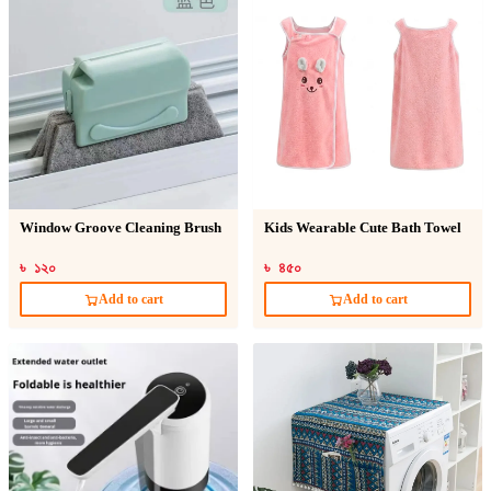
Window Groove Cleaning Brush
Kids Wearable Cute Bath Towel
৳ ১২০
৳ ৪৫০
Add to cart
Add to cart