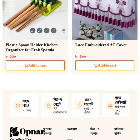
Plastic Spoon Holder Kitchen
Lace Embroidered AC Cover
Organizer for Frok Spatula
৳ ১৩০
৳ ৫৯০
Add to cart
Add to cart
দ্রুত
নিরাপদ
২৪/৭
সহজ
ডেলিভারি
পেমেন্ট
সাপোর্ট
রিটার্ন
সারাদেশে
SSL
চ্যাট ·
৭ দিন
২–৫
এনক্রিপ্টেড
ফোন
দিন
অপনার
কেনাকাটা
ডিল ও
কাস্টমার
সম্পর্কে
অফার
সার্ভিস