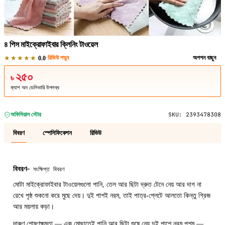
1
/
1
৪ পিস মাইক্রোফাইবার ক্লিনিং টাওয়েল
★★★★★
·
রিভিউ পড়ুন
অপশন বাছুন
0.0
২৫০
৳
ক্যাশ অন ডেলিভারি উপলব্ধ
অফিসিয়াল স্টোর
SKU:
2393478308
বিবরণ
স্পেসিফিকেশন
রিভিউ
বিবরণ
—
সংক্ষিপ্ত বিবরণ
মোটা মাইক্রোফাইবার টাওয়েলগুলো পানি, তেল আর ছিটা দ্রুত টেনে নেয় আর দাগ না
রেখে পৃষ্ঠ শুকনো করে মুছে দেয়। দুই পাশই নরম, তাই পাত্র-প্লেটে আলতো কিন্তু গ্রিজ
আর ময়লায় কড়া।
দারুণ শোষণক্ষমতা — এক মোছাতেই পানি আর ছিটা শুষে নেয় দুই পাশে নরম পশম —