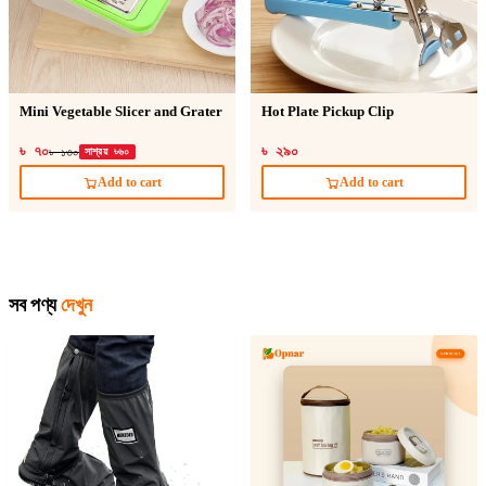
Mini Vegetable Slicer and Grater
Hot Plate Pickup Clip
৳ ৭০
৳ ২৯০
৳ ১৩০
সাশ্রয় ৳৬০
Add to cart
Add to cart
সব পণ্য
দেখুন