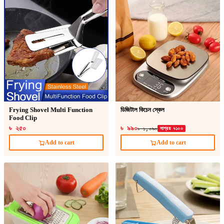
Frying Shovel Multi Function
ডিজিটাল কিচেন স্কেল
Food Clip
৳ ২৫০
৳ ৯৯০
৳ ১,০৯০
সাশ্রয় ৳১০০
Add to cart
Add to cart