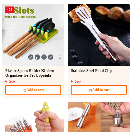
HOT
Plastic Spoon Holder Kitchen
Stainless Steel Food Clip
Organizer for Frok Spatula
৳ ১৩০
৳ ১৮০
Add to cart
Add to cart