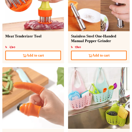
Meat Tenderizer Tool
Stainless Steel One-Handed
Manual Pepper Grinder
৳ ২৯০
৳ ৩৯০
Add to cart
Add to cart