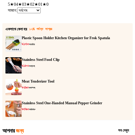
5
★
0
4
★
0
3
★
0
2
★
0
1
★
0
সাজান
:
একসাথে কেনা হয়
১২% পর্যন্ত সাশ্রয়
Plastic Spoon Holder Kitchen Organizer for Frok Spatula
৳১৩০
৳১৪১
Stainless Steel Food Clip
৳১৮০
৳২১২
Meat Tenderizer Tool
৳২৯০
৳৩৭২
Stainless Steel One-Handed Manual Pepper Grinder
৳৩৯০
৳৪৩৮
আপনার
জন্য
সব দেখুন