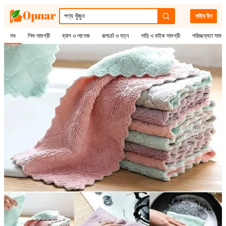
সাইন ইন
সব
শিশু সামগ্রী
ব্যাগ ও লাগেজ
রূপচর্চা ও যত্ন
গাড়ি ও বাইক সামগ্রী
পরিচ্ছন্নতা সামগ্