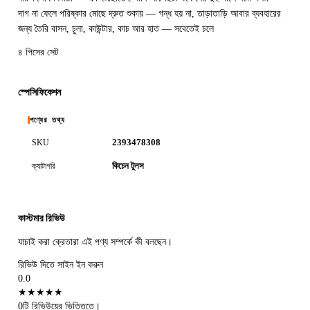
দাগ না ফেলে পরিষ্কার মোছে দ্রুত শুকায় — গন্ধ হয় না, তাড়াতাড়ি আবার ব্যবহারের
জন্য তৈরি বাসন, চুলা, কাউন্টার, কাচ আর হাত — সবেতেই চলে
৪ পিসের সেট
স্পেসিফিকেশন
পণ্যের তথ্য
2393478308
SKU
কিচেন টুলস
ক্যাটাগরি
কাস্টমার রিভিউ
যাচাই করা ক্রেতারা এই পণ্য সম্পর্কে কী বলছেন।
রিভিউ দিতে সাইন ইন করুন
0.0
★
★
★
★
★
0টি রিভিউয়ের ভিত্তিতে।