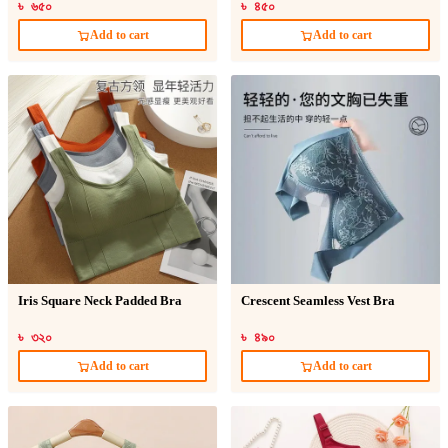
Sticker
৳ ৬৫০
৳ ৪৫০
Add to cart
Add to cart
Iris Square Neck Padded Bra
Crescent Seamless Vest Bra
৳ ৩২০
৳ ৪৯০
Add to cart
Add to cart