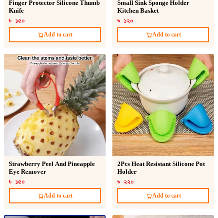
Finger Protector Silicone Thumb
Small Sink Sponge Holder
Knife
Kitchen Basket
৳ ১৫০
৳ ১২০
Add to cart
Add to cart
Strawberry Peel And Pineapple
2Pcs Heat Resistant Silicone Pot
Eye Remover
Holder
৳ ১৫০
৳ ২২০
Add to cart
Add to cart