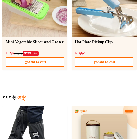
Mini Vegetable Slicer and Grater
Hot Plate Pickup Clip
৳ ৭০
৳ ২৯০
৳ ১৩০
সাশ্রয় ৳৬০
Add to cart
Add to cart
সব পণ্য
দেখুন