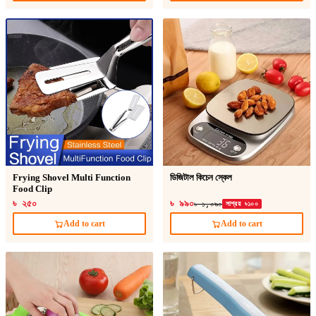
Frying Shovel Multi Function
ডিজিটাল কিচেন স্কেল
Food Clip
৳ ২৫০
৳ ৯৯০
৳ ১,০৯০
সাশ্রয় ৳১০০
Add to cart
Add to cart