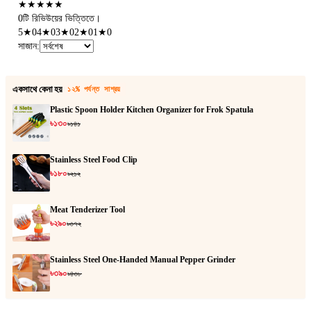
★
★
★
★
★
0টি রিভিউয়ের ভিত্তিতে।
5
★
0
4
★
0
3
★
0
2
★
0
1
★
0
সাজান
:
একসাথে কেনা হয়
১২% পর্যন্ত সাশ্রয়
Plastic Spoon Holder Kitchen Organizer for Frok Spatula
৳১৩০
৳১৪১
Stainless Steel Food Clip
৳১৮০
৳২১২
Meat Tenderizer Tool
৳২৯০
৳৩৭২
Stainless Steel One-Handed Manual Pepper Grinder
৳৩৯০
৳৪৩৮