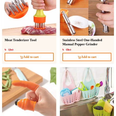
Meat Tenderizer Tool
Stainless Steel One-Handed
Manual Pepper Grinder
৳ ২৯০
৳ ৩৯০
Add to cart
Add to cart