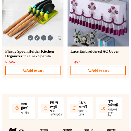
Plastic Spoon Holder Kitchen
Lace Embroidered AC Cover
Organizer for Frok Spatula
৳ ১৩০
৳ ৫৯০
Add to cart
Add to cart
দ্রুত
নিরাপদ
২৪/৭
সহজ
ডেলিভারি
পেমেন্ট
সাপোর্ট
রিটার্ন
সারাদেশে
SSL
চ্যাট ·
৭ দিন
২–৫
এনক্রিপ্টেড
ফোন
দিন
অপনার
কেনাকাটা
ডিল ও
কাস্টমার