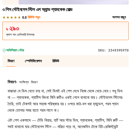
৩ পিস স্টেইনলেস স্টিল এগ অ্যান্ড প্যানকেক মোল্ড
★★★★★
·
রিভিউ পড়ুন
অপশন বাছুন
0.0
২৯০
৳
ক্যাশ অন ডেলিভারি উপলব্ধ
অফিসিয়াল স্টোর
SKU:
2349395970
বিবরণ
স্পেসিফিকেশন
রিভিউ
বিবরণ
—
সংক্ষিপ্ত বিবরণ
বাচ্চারা যে ডিম খেতে চায় না, সেই ডিমই এই শেপ দেখে নিজে থেকে খেয়ে নেবে। শুধু ডিম
না — প্যানকেক, প্যাটিস কিংবা মিনি রুটিও একই শেপে বানানো যায়। স্টেইনলেস স্টিলের
তৈরি, তাই টেকসই আর সহজে পরিষ্কার হয়। ওপরে কাঠ-বল ধরা হ্যান্ডেল, গরম প্যান
থেকে তোলার সময় হাতে গরম লাগে না।
৩টা শেপ একসাথে — টেডি বিয়ার, হার্ট আর স্টার ডিম, প্যানকেক, প্যাটিস, মিনি রুটি —
সবই বানানো যায় স্টেইনলেস স্টিল — মরিচা পড়ে না, অনেকদিন টেকে হিট-রেজিস্ট্যান্ট