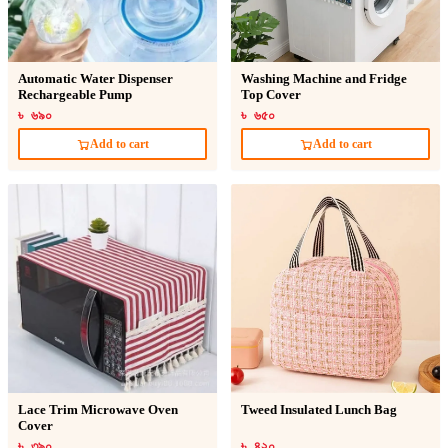
Automatic Water Dispenser
Washing Machine and Fridge
Rechargeable Pump
Top Cover
৳ ৬৯০
৳ ৬৫০
Add to cart
Add to cart
Lace Trim Microwave Oven
Tweed Insulated Lunch Bag
Cover
৳ ৩৯০
৳ ৪২০