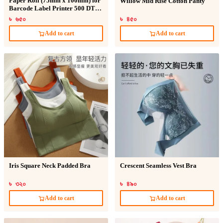
Paper Roll (75mm x 100mm) for
Willow Mid Rise Cotton Panty
Barcode Label Printer 500 DT
Sticker
৳ ৬৫০
৳ ৪৫০
Add to cart
Add to cart
Iris Square Neck Padded Bra
Crescent Seamless Vest Bra
৳ ৩২০
৳ ৪৯০
Add to cart
Add to cart