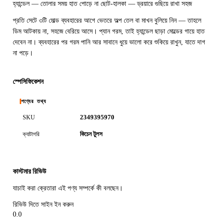
হ্যান্ডেল — তোলার সময় হাত পোড়ে না ছোট-হালকা — ড্রয়ারে গুছিয়ে রাখা সহজ
প্রতি সেটে ৩টি মোল্ড ব্যবহারের আগে ভেতরে অল্প তেল বা মাখন বুলিয়ে নিন — তাহলে
ডিম আটকায় না, সহজে বেরিয়ে আসে। প্যান গরম, তাই হ্যান্ডেল ছাড়া মোল্ডের গায়ে হাত
দেবেন না। ব্যবহারের পর গরম পানি আর সাবানে ধুয়ে ভালো করে শুকিয়ে রাখুন, যাতে দাগ
না পড়ে।
স্পেসিফিকেশন
পণ্যের তথ্য
2349395970
SKU
কিচেন টুলস
ক্যাটাগরি
কাস্টমার রিভিউ
যাচাই করা ক্রেতারা এই পণ্য সম্পর্কে কী বলছেন।
রিভিউ দিতে সাইন ইন করুন
0.0