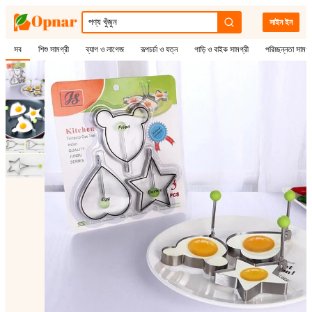
সাইন ইন
সব
শিশু সামগ্রী
ব্যাগ ও লাগেজ
রূপচর্চা ও যত্ন
গাড়ি ও বাইক সামগ্রী
পরিচ্ছন্নতা সামগ্
1
/
3