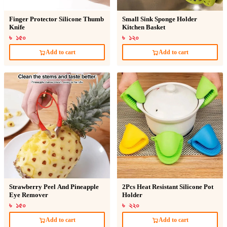
Finger Protector Silicone Thumb
Small Sink Sponge Holder
Knife
Kitchen Basket
৳ ১৫০
৳ ১২০
Add to cart
Add to cart
Strawberry Peel And Pineapple
2Pcs Heat Resistant Silicone Pot
Eye Remover
Holder
৳ ১৫০
৳ ২২০
Add to cart
Add to cart