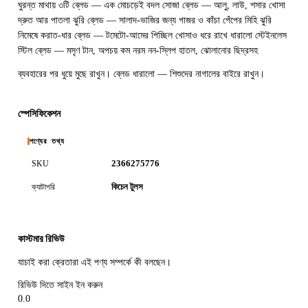
ঘুরন্ত মাথায় ৩টি ব্লেড — এক মোচড়েই বদল সোজা ব্লেড — আলু, লাউ, শসার খোসা
দ্রুত আর পাতলা ঝুরি ব্লেড — সালাদ-ভাজির জন্য গাজর ও কাঁচা পেঁপের মিহি ঝুরি
নিমেষে করাত-ধার ব্লেড — টমেটো-আমের পিচ্ছিল খোসাও ধরে রাখে ধারালো স্টেইনলেস
স্টিল ব্লেড — মসৃণ টান, অপচয় কম নরম নন-স্লিপ হাতল, ঝোলানোর ছিদ্রসহ
ব্যবহারের পর ধুয়ে মুছে রাখুন। ব্লেড ধারালো — শিশুদের নাগালের বাইরে রাখুন।
স্পেসিফিকেশন
পণ্যের তথ্য
2366275776
SKU
কিচেন টুলস
ক্যাটাগরি
কাস্টমার রিভিউ
যাচাই করা ক্রেতারা এই পণ্য সম্পর্কে কী বলছেন।
রিভিউ দিতে সাইন ইন করুন
0.0