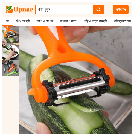
সাইন ইন
সব
শিশু সামগ্রী
ব্যাগ ও লাগেজ
রূপচর্চা ও যত্ন
গাড়ি ও বাইক সামগ্রী
পরিচ্ছন্নতা সামগ্
1
/
3