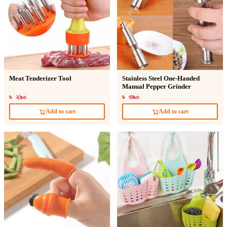
Meat Tenderizer Tool
Stainless Steel One-Handed
Manual Pepper Grinder
৳ ২৯০
৳ ৩৯০
Add to cart
Add to cart