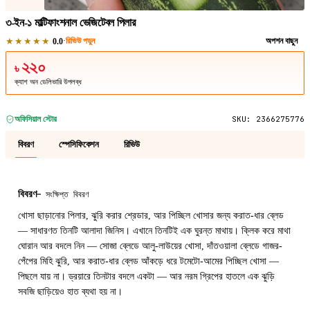
৩-ইন-১ মাল্টিফাংশনাল ভেজিটেবল পিলার
★★★★★
·
রিভিউ পড়ুন
অপশন বাছুন
0.0
২২০
৳
ক্যাশ অন ডেলিভারি উপলব্ধ
অফিসিয়াল স্টোর
SKU:
2366275776
বিবরণ
স্পেসিফিকেশন
রিভিউ
বিবরণ
—
সংক্ষিপ্ত বিবরণ
খোসা ছাড়ানোর পিলার, ঝুরি করার শ্রেডার, আর পিচ্ছিল খোসার জন্য করাত-ধার ব্লেড
— সাধারণত তিনটি আলাদা জিনিস। এখানে তিনটিই এক ঘুরন্ত মাথায়। ক্লিক করে মাথা
ঘোরান আর বদলে নিন — সোজা ব্লেডে আলু-লাউয়ের খোসা, দাঁতওয়ালা ব্লেডে গাজর-
পেঁপের মিহি ঝুরি, আর করাত-ধার ব্লেড আঁকড়ে ধরে টমেটো-আমের পিচ্ছিল খোসা —
পিছলে যায় না। ড্রয়ারে তিনটার বদলে একটা — আর নরম গ্রিপের হাতলে এক ঝুড়ি
সবজি ছাড়িয়েও হাত ব্যথা হয় না।