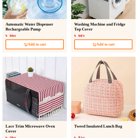
Automatic Water Dispenser
Washing Machine and Fridge
Rechargeable Pump
Top Cover
৳ ৬৯০
৳ ৬৫০
Add to cart
Add to cart
Lace Trim Microwave Oven
Tweed Insulated Lunch Bag
Cover
৳ ৩৯০
৳ ৪২০