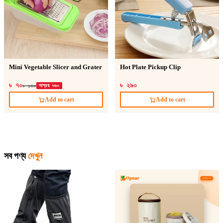
Mini Vegetable Slicer and Grater
Hot Plate Pickup Clip
৳ ৭০
৳ ২৯০
৳ ১৩০
সাশ্রয় ৳৬০
Add to cart
Add to cart
সব পণ্য
দেখুন