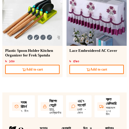
Plastic Spoon Holder Kitchen
Lace Embroidered AC Cover
Organizer for Frok Spatula
৳ ১৩০
৳ ৫৯০
Add to cart
Add to cart
দ্রুত
নিরাপদ
২৪/৭
সহজ
ডেলিভারি
পেমেন্ট
সাপোর্ট
রিটার্ন
সারাদেশে
SSL
চ্যাট ·
৭ দিন
২–৫
এনক্রিপ্টেড
ফোন
দিন
অপনার
কেনাকাটা
ডিল ও
কাস্টমার