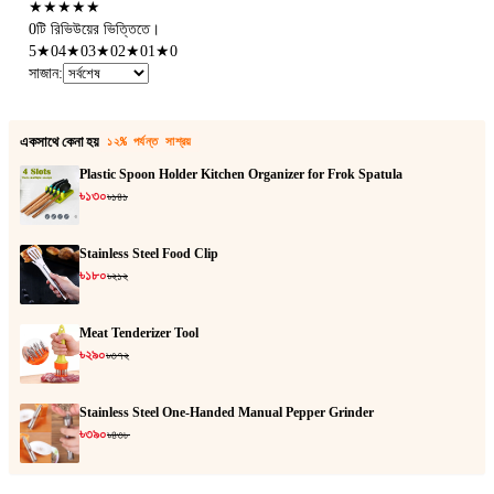
★
★
★
★
★
0টি রিভিউয়ের ভিত্তিতে।
5
★
0
4
★
0
3
★
0
2
★
0
1
★
0
সাজান
:
একসাথে কেনা হয়
১২% পর্যন্ত সাশ্রয়
Plastic Spoon Holder Kitchen Organizer for Frok Spatula
৳১৩০
৳১৪১
Stainless Steel Food Clip
৳১৮০
৳২১২
Meat Tenderizer Tool
৳২৯০
৳৩৭২
Stainless Steel One-Handed Manual Pepper Grinder
৳৩৯০
৳৪৩৮