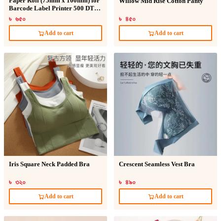
Paper Roll (75mm x 100mm) for
Willow Mid Rise Cotton Panty
Barcode Label Printer 500 DT
Sticker
৳ ৬৫০
৳ ৪৫০
Add to cart
Add to cart
Iris Square Neck Padded Bra
Crescent Seamless Vest Bra
৳ ৩২০
৳ ৪৯০
Add to cart
Add to cart