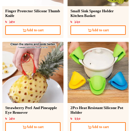
Finger Protector Silicone Thumb
Small Sink Sponge Holder
Knife
Kitchen Basket
৳ ১৫০
৳ ১২০
Add to cart
Add to cart
Strawberry Peel And Pineapple
2Pcs Heat Resistant Silicone Pot
Eye Remover
Holder
৳ ১৫০
৳ ২২০
Add to cart
Add to cart