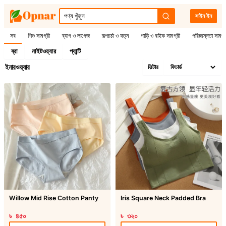
সাইন ইন
সব
শিশু সামগ্রী
ব্যাগ ও লাগেজ
রূপচর্চা ও যত্ন
গাড়ি ও বাইক সামগ্রী
পরিচ্ছন্নতা সামগ্
ব্রা
নাইটওয়্যার
প্যান্টি
ইনারওয়্যার
ফিল্টার
Willow Mid Rise Cotton Panty
Iris Square Neck Padded Bra
৳ ৪৫০
৳ ৩২০