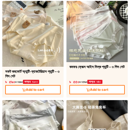
কমফর ফ্লেক্স আইস সিল্ক প্যান্টি – ৩ পিস সেট
সফট কমফোর্ট অ্যান্টি-ব্যাকটেরিয়াল প্যান্টি – ৩
পিস সেট
৳ ৫৯০
৳ ৫৫০
৳ ৬৯০
সাশ্রয় ৳১০০
৳ ৫৯০
সাশ্রয় ৳৪০
Add to cart
Add to cart