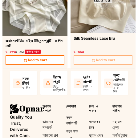
SOLD OUT
Silk Seamless Lace Bra
এয়ারসফট মিড-রাইজ উইমেন্স প্যান্টি – ৩ পিস
সেট
৳ ৫৫০
৳ ৬৯০
৳ ৫৯০
সাশ্রয় ৳৪০
Add to cart
Add to cart
দ্রুত
নিরাপদ
২৪/৭
সহজ
ডেলিভারি
পেমেন্ট
সাপোর্ট
রিটার্ন
সারাদেশে
SSL
চ্যাট ·
৭ দিন
২–৫
এনক্রিপ্টেড
ফোন
দিন
অপনার
কেনাকাটা
ডিল ও
কাস্টমার
সম্পর্কে
অফার
সার্ভিস
Quality You
সকল
আমাদের
আজকের
সহায়তা
ক্যাটাগরি
Trust,
সম্পর্কে
ডিল
কেন্দ্র
Delivered
নতুন পণ্য
আমাদের গল্প
ফ্ল্যাশ সেল
অর্ডার ট্র্যাক
with Care.