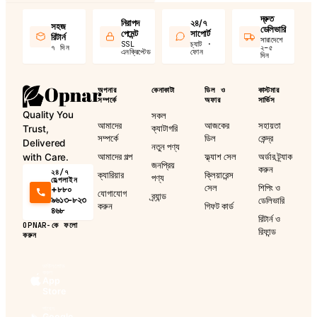
দ্রুত
নিরাপদ
২৪/৭
সহজ
ডেলিভারি
পেমেন্ট
সাপোর্ট
রিটার্ন
সারাদেশে
SSL
চ্যাট ·
৭ দিন
২–৫
এনক্রিপ্টেড
ফোন
দিন
অপনার
কেনাকাটা
ডিল ও
কাস্টমার
সম্পর্কে
অফার
সার্ভিস
Quality You
সকল
আমাদের
আজকের
সহায়তা
ক্যাটাগরি
Trust,
সম্পর্কে
ডিল
কেন্দ্র
Delivered
নতুন পণ্য
আমাদের গল্প
ফ্ল্যাশ সেল
অর্ডার ট্র্যাক
with Care.
জনপ্রিয়
করুন
২৪/৭
ক্যারিয়ার
ক্লিয়ারেন্স
পণ্য
হেল্পলাইন
সেল
শিপিং ও
+৮৮০
যোগাযোগ
ব্র্যান্ড
৯৬১৩-৮২৩
ডেলিভারি
করুন
গিফট কার্ড
৪৬৮
রিটার্ন ও
OPNAR-কে ফলো
রিফান্ড
করুন
ডাউনলোড
করুন
App
Store
পাবেন
Google