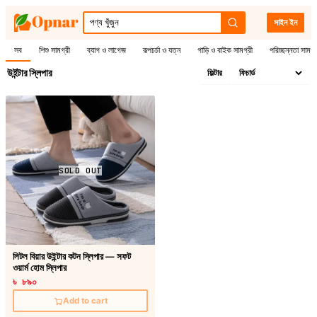
সাইন ইন
সব
শিশু সামগ্রী
ব্যাগ ও লাগেজ
রূপচর্চা ও যত্ন
গাড়ি ও বাইক সামগ্রী
পরিচ্ছন্নতা সামগ্
উইন্টার স্লিপার
ফিল্টার
SOLD OUT
লিটল বিয়ার উইন্টার কটন স্লিপার — সফট
ওয়ার্ম হোম স্লিপার
৳ ৮৯০
Add to cart