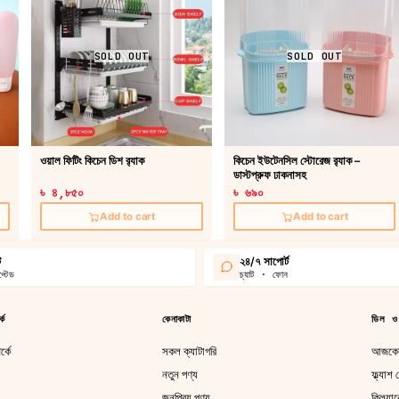
SOLD OUT
SOLD OUT
ওয়াল ফিটিং কিচেন ডিশ র‍্যাক
কিচেন ইউটেনসিল স্টোরেজ র‍্যাক –
ডাস্টপ্রুফ ঢাকনাসহ
৳ ৪,৮৫০
৳ ৬৯০
Add to cart
Add to cart
ট
২৪/৭ সাপোর্ট
্টেড
চ্যাট · ফোন
কে
কেনাকাটা
ডিল ও
্কে
সকল ক্যাটাগরি
আজকের
নতুন পণ্য
ফ্ল্যাশ
জনপ্রিয় পণ্য
ক্লিয়া