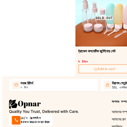
SOLD OUT
ট্রাভেল কসমেটিক কন্টেইনার সেট
৳ ৪৯০
Add to cart
সহজ রিটার্ন
নিরাপদ পেমেন্
৭ দিন
SSL এনক্রিপ
অপনার সম্পর্
Quality You Trust, Delivered with Care.
আমাদের সম্পর
২৪/৭ হেল্পলাইন
আমাদের গল্প
+৮৮০ ৯৬১৩-৮২৩ ৪৬৮
ক্যারিয়ার