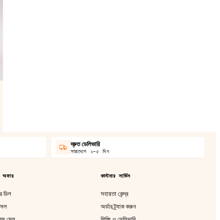
দ্রুত ডেলিভারি
সারাদেশে ২–৫ দিন
 অফার
কাস্টমার সার্ভিস
 ডিল
সহায়তা কেন্দ্র
 সেল
অর্ডার ট্র্যাক করুন
রেন্স সেল
শিপিং ও ডেলিভারি