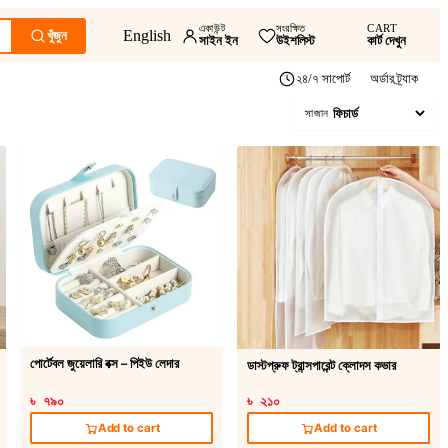
একাউন্ট
সংরক্ষিত
CART
English
খুঁজুন
সাইন ইন
উইশলিস্ট
কার্ট দেখুন
২৪/৭ সাপোর্ট
অর্ডার ট্র্যাক
সাজান
পোর্টেবল জুয়েলারি বক্স – পিইউ লেদার
ডাস্টপ্রুফ ট্রান্সপারেন্ট ক্লোদস কভার
৳ ৭৯০
৳ ২১০
Add to cart
Add to cart