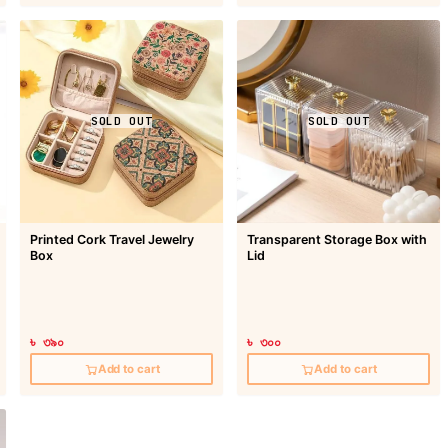
SOLD OUT
SOLD OUT
Printed Cork Travel Jewelry
Transparent Storage Box with
Box
Lid
৳ ৩৯০
৳ ৩০০
Add to cart
Add to cart