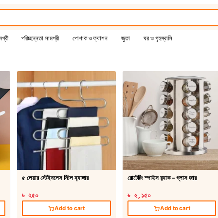
গ্রী
পরিচ্ছন্নতা সামগ্রী
পোশাক ও ফ্যাশন
জুতা
ঘর ও গৃহস্থালি
৫ লেয়ার স্টেইনলেস স্টিল হ্যাঙ্গার
রোটেটিং স্পাইস র‍্যাক – গ্লাস জার
৳ ২৫০
৳ ২,১৫০
Add to cart
Add to cart