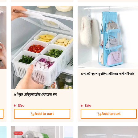
৬ পকেট ব্যাগ হ্যাঙ্গিং স্টোরেজ অর্গানাইজার
৬ গ্রিড রেফ্রিজারেটর স্টোরেজ বক্স
৳ ৪৯০
৳ ৪৫০
Add to cart
Add to cart