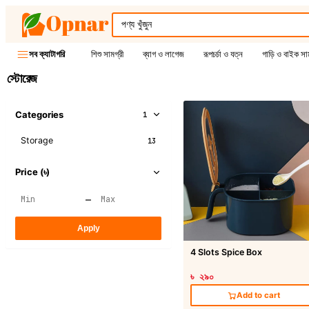
শিশু সামগ্রী
ব্যাগ ও লাগেজ
রূপচর্চা ও যত্ন
গাড়ি ও বাইক সাম
সব ক্যাটাগরি
স্টোরেজ
Categories
1
Storage
13
Price (৳)
–
Apply
4 Slots Spice Box
৳ ২৯০
Add to cart