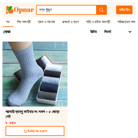
সাইন ইন
সব
শিশু সামগ্রী
ব্যাগ ও লাগেজ
রূপচর্চা ও যত্ন
গাড়ি ও বাইক সামগ্রী
পরিচ্ছন্নতা সামগ্
মোজা
ফিল্টার
লাক্সারি ব্যাম্বু ফাইবার লং সকস – ৫ জোড়া
সেট
৳ ৮৫০
Add to cart