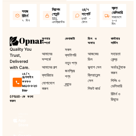
দ্রুত
নিরাপদ
২৪/৭
সহজ
ডেলিভারি
পেমেন্ট
সাপোর্ট
রিটার্ন
সারাদেশে
SSL
চ্যাট ·
৭ দিন
২–৫
এনক্রিপ্টেড
ফোন
দিন
অপনার
কেনাকাটা
ডিল ও
কাস্টমার
সম্পর্কে
অফার
সার্ভিস
Quality You
সকল
আমাদের
আজকের
সহায়তা
ক্যাটাগরি
Trust,
সম্পর্কে
ডিল
কেন্দ্র
Delivered
নতুন পণ্য
আমাদের গল্প
ফ্ল্যাশ সেল
অর্ডার ট্র্যাক
with Care.
জনপ্রিয়
করুন
২৪/৭
ক্যারিয়ার
ক্লিয়ারেন্স
পণ্য
হেল্পলাইন
সেল
শিপিং ও
+৮৮০
যোগাযোগ
ব্র্যান্ড
৯৬১৩-৮২৩
ডেলিভারি
করুন
গিফট কার্ড
৪৬৮
রিটার্ন ও
OPNAR-কে ফলো
রিফান্ড
করুন
ডাউনলোড
করুন
App
Store
পাবেন
Google