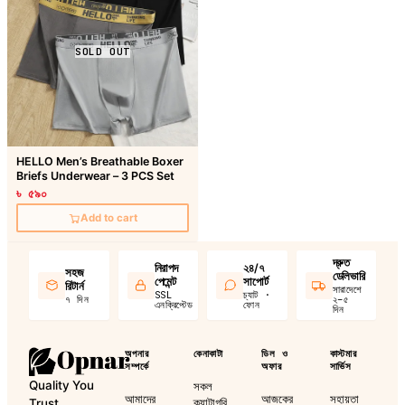
SOLD OUT
HELLO Men’s Breathable Boxer
Briefs Underwear – 3 PCS Set
৳ ৫৯০
Add to cart
দ্রুত
নিরাপদ
২৪/৭
সহজ
ডেলিভারি
পেমেন্ট
সাপোর্ট
রিটার্ন
সারাদেশে
SSL
চ্যাট ·
৭ দিন
২–৫
এনক্রিপ্টেড
ফোন
দিন
অপনার
কেনাকাটা
ডিল ও
কাস্টমার
সম্পর্কে
অফার
সার্ভিস
Quality You
সকল
আমাদের
আজকের
সহায়তা
ক্যাটাগরি
Trust,