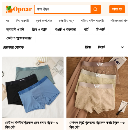
সাইন ইন
সব
শিশু সামগ্রী
ব্যাগ ও লাগেজ
রূপচর্চা ও যত্ন
গাড়ি ও বাইক সামগ্রী
পরিচ্ছন্নতা সামগ্
জ্যাকেট ও হুডি
জিন্স ও প্যান্ট
পাঞ্জাবি ও পায়জামা
শার্ট
টি-শার্ট
ভেস্ট ও আন্ডারওয়্যার
ছেলেদের পোশাক
ফিল্টার
কেইনএমকিইন ব্রিদেবল মেন্স বক্সার ব্রিফ – ৩
স্পেকল প্রিন্ট পুরুষদের ব্রিদেবল বক্সার ব্রিফ – ৩
পিস সেট
পিস সেট