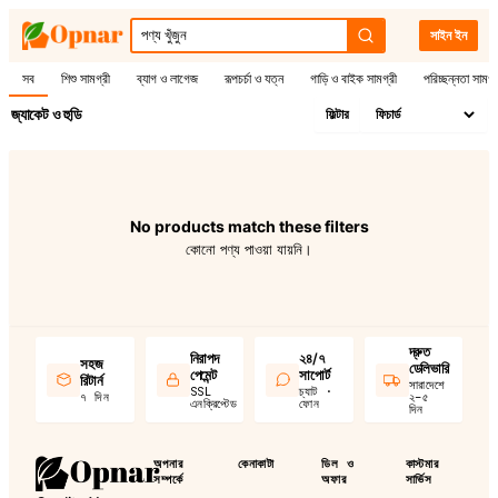
সাইন ইন
সব
শিশু সামগ্রী
ব্যাগ ও লাগেজ
রূপচর্চা ও যত্ন
গাড়ি ও বাইক সামগ্রী
পরিচ্ছন্নতা সামগ্
জ্যাকেট ও হুডি
ফিল্টার
No products match these filters
কোনো পণ্য পাওয়া যায়নি।
দ্রুত
নিরাপদ
২৪/৭
সহজ
ডেলিভারি
পেমেন্ট
সাপোর্ট
রিটার্ন
সারাদেশে
SSL
চ্যাট ·
৭ দিন
২–৫
এনক্রিপ্টেড
ফোন
দিন
অপনার
কেনাকাটা
ডিল ও
কাস্টমার
সম্পর্কে
অফার
সার্ভিস