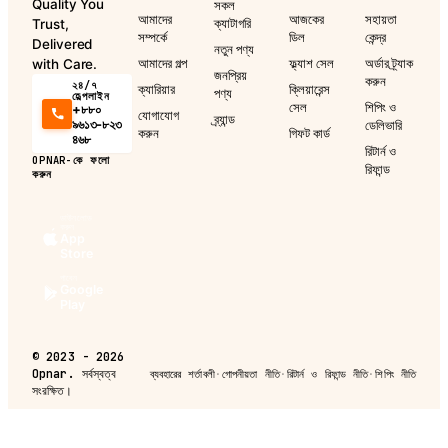
Quality You
সকল
আমাদের
আজকের
সহায়তা
ক্যাটাগরি
Trust,
সম্পর্কে
ডিল
কেন্দ্র
Delivered
নতুন পণ্য
আমাদের গল্প
ফ্ল্যাশ সেল
অর্ডার ট্র্যাক
with Care.
জনপ্রিয়
করুন
২৪/৭
ক্যারিয়ার
ক্লিয়ারেন্স
পণ্য
হেল্পলাইন
সেল
শিপিং ও
+৮৮০
যোগাযোগ
ব্র্যান্ড
৯৬১৩-৮২৩
ডেলিভারি
করুন
গিফট কার্ড
৪৬৮
রিটার্ন ও
OPNAR-কে ফলো
রিফান্ড
করুন
ডাউনলোড
করুন
App
Store
পাবেন
Google
Play
©
2023 - 2026
Opnar.
সর্বস্বত্ব
ব্যবহারের শর্তাবলী
·
গোপনীয়তা নীতি
·
রিটার্ন ও রিফান্ড নীতি
·
শিপিং নীতি
সংরক্ষিত।