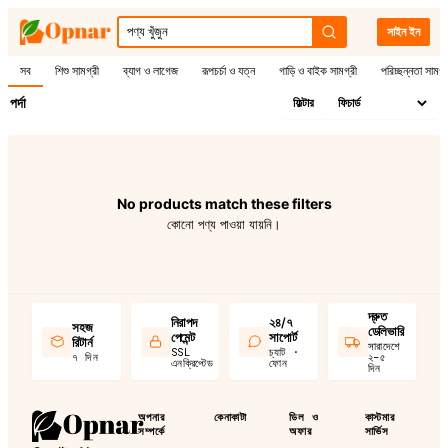
সাইন ইন
সব
শিশু সামগ্রী
ব্যাগ ও লাগেজ
রূপচর্চা ও যত্ন
গাড়ি ও বাইক সামগ্রী
পরিচ্ছন্নতা সামগ্
পর্দা
ফিল্টার
No products match these filters
কোনো পণ্য পাওয়া যায়নি।
দ্রুত
নিরাপদ
২৪/৭
সহজ
ডেলিভারি
পেমেন্ট
সাপোর্ট
রিটার্ন
সারাদেশে
SSL
চ্যাট ·
৭ দিন
২–৫
এনক্রিপ্টেড
ফোন
দিন
অপনার
কেনাকাটা
ডিল ও
কাস্টমার
সম্পর্কে
অফার
সার্ভিস