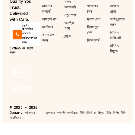
Quality You
সকল
আমাদের
আজকের
সহায়তা
ক্যাটাগরি
Trust,
সম্পর্কে
ডিল
কেন্দ্র
Delivered
নতুন পণ্য
আমাদের গল্প
ফ্ল্যাশ সেল
অর্ডার ট্র্যাক
with Care.
জনপ্রিয়
করুন
২৪/৭
ক্যারিয়ার
ক্লিয়ারেন্স
পণ্য
হেল্পলাইন
সেল
শিপিং ও
+৮৮০
যোগাযোগ
ব্র্যান্ড
৯৬১৩-৮২৩
ডেলিভারি
করুন
গিফট কার্ড
৪৬৮
রিটার্ন ও
OPNAR-কে ফলো
রিফান্ড
করুন
ডাউনলোড
করুন
App
Store
পাবেন
Google
Play
©
2023 - 2026
Opnar.
সর্বস্বত্ব
ব্যবহারের শর্তাবলী
·
গোপনীয়তা নীতি
·
রিটার্ন ও রিফান্ড নীতি
·
শিপিং নীতি
সংরক্ষিত।