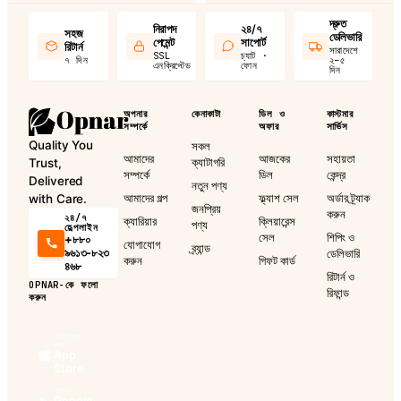
দ্রুত
নিরাপদ
২৪/৭
সহজ
ডেলিভারি
পেমেন্ট
সাপোর্ট
রিটার্ন
সারাদেশে
SSL
চ্যাট ·
৭ দিন
২–৫
এনক্রিপ্টেড
ফোন
দিন
অপনার
কেনাকাটা
ডিল ও
কাস্টমার
সম্পর্কে
অফার
সার্ভিস
Quality You
সকল
আমাদের
আজকের
সহায়তা
ক্যাটাগরি
Trust,
সম্পর্কে
ডিল
কেন্দ্র
Delivered
নতুন পণ্য
আমাদের গল্প
ফ্ল্যাশ সেল
অর্ডার ট্র্যাক
with Care.
জনপ্রিয়
করুন
২৪/৭
ক্যারিয়ার
ক্লিয়ারেন্স
পণ্য
হেল্পলাইন
সেল
শিপিং ও
+৮৮০
যোগাযোগ
ব্র্যান্ড
৯৬১৩-৮২৩
ডেলিভারি
করুন
গিফট কার্ড
৪৬৮
রিটার্ন ও
OPNAR-কে ফলো
রিফান্ড
করুন
ডাউনলোড
করুন
App
Store
পাবেন
Google