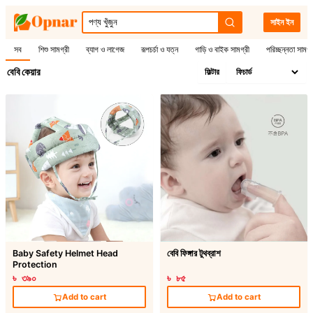
সাইন ইন
সব
শিশু সামগ্রী
ব্যাগ ও লাগেজ
রূপচর্চা ও যত্ন
গাড়ি ও বাইক সামগ্রী
পরিচ্ছন্নতা সামগ্
বেবি কেয়ার
ফিল্টার
Baby Safety Helmet Head
বেবি ফিঙ্গার টুথব্রাশ
Protection
৳ ৩৯০
৳ ৮৫
Add to cart
Add to cart