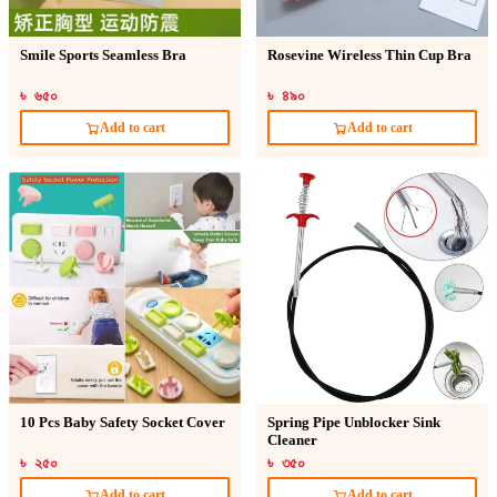
Smile Sports Seamless Bra
Rosevine Wireless Thin Cup Bra
৳ ৬৫০
৳ ৪৯০
Add to cart
Add to cart
10 Pcs Baby Safety Socket Cover
Spring Pipe Unblocker Sink
Cleaner
৳ ২৫০
৳ ৩৫০
Add to cart
Add to cart