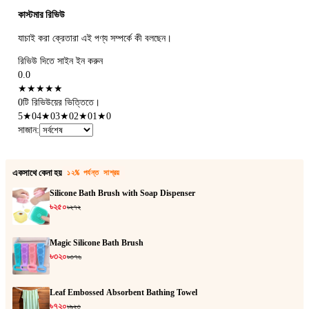
কাস্টমার রিভিউ
যাচাই করা ক্রেতারা এই পণ্য সম্পর্কে কী বলছেন।
রিভিউ দিতে সাইন ইন করুন
0.0
★
★
★
★
★
0টি রিভিউয়ের ভিত্তিতে।
5
★
0
4
★
0
3
★
0
2
★
0
1
★
0
সাজান
:
একসাথে কেনা হয়
১২% পর্যন্ত সাশ্রয়
Silicone Bath Brush with Soap Dispenser
৳২৫০
৳২৭২
Magic Silicone Bath Brush
৳৩২০
৳৩৭৬
Leaf Embossed Absorbent Bathing Towel
৳৭২০
৳৯২৩