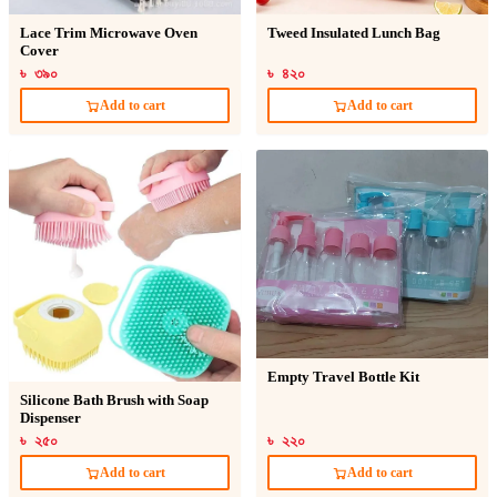
Lace Trim Microwave Oven
Tweed Insulated Lunch Bag
Cover
৳ ৩৯০
৳ ৪২০
Add to cart
Add to cart
Empty Travel Bottle Kit
Silicone Bath Brush with Soap
Dispenser
৳ ২৫০
৳ ২২০
Add to cart
Add to cart