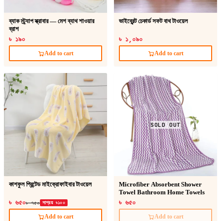
ব্যাক স্ট্র্যাপ স্ক্রাবার — মেশ ব্যাথ শাওয়ার
ভাইব্রেন্ট চেকার্ড সফট বাথ টাওয়েল
ব্রাশ
৳ ১৯০
৳ ১,০৯০
Add to cart
Add to cart
SOLD OUT
কাশফুল প্রিন্টেড মাইক্রোফাইবার টাওয়েল
Microfiber Absorbent Shower
Towel Bathroom Home Towels
৳ ৬৫০
৳ ৬৫০
৳ ৭৫০
সাশ্রয় ৳১০০
Add to cart
Add to cart