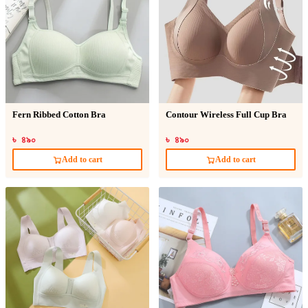
Fern Ribbed Cotton Bra
Contour Wireless Full Cup Bra
৳ ৪৯০
৳ ৪৯০
Add to cart
Add to cart