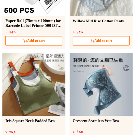
Paper Roll (75mm x 100mm) for
Willow Mid Rise Cotton Panty
Barcode Label Printer 500 DT
Sticker
৳ ৬৫০
৳ ৪৫০
Add to cart
Add to cart
Iris Square Neck Padded Bra
Crescent Seamless Vest Bra
৳ ৩২০
৳ ৪৯০