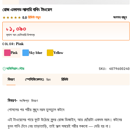
রোজ এমবসড লাক্সারি বাথিং টাওয়েল
★★★★★
·
রিভিউ পড়ুন
অপশন বাছুন
0.0
১,০৯০
৳
ক্যাশ অন ডেলিভারি উপলব্ধ
Pink
COLOR
:
Pink
Sky blue
Yellow
অফিসিয়াল স্টোর
SKU:
4079600240
বিবরণ
স্পেসিফিকেশন
রিভিউ
3 ফিল্ড
বিবরণ
—
সংক্ষিপ্ত বিবরণ
গোসলের পর শরীর মুছুন নরম তুলতুলে কটনে
এই টাওয়েলের গায়ে ফুটে উঠেছে সুন্দর রোজ ডিজাইন, আর ছোঁয়াটা একদম নরম। কটনের
বুনন পানি টেনে নেয় তাড়াতাড়ি, তাই অল্প সময়েই শরীর শুকনো — দেরি হয় না।