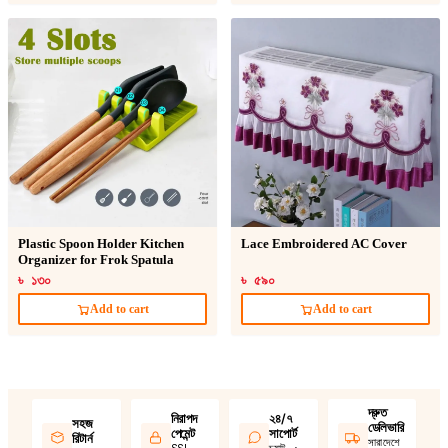
Plastic Spoon Holder Kitchen
Lace Embroidered AC Cover
Organizer for Frok Spatula
৳ ১৩০
৳ ৫৯০
Add to cart
Add to cart
দ্রুত
নিরাপদ
২৪/৭
সহজ
ডেলিভারি
পেমেন্ট
সাপোর্ট
রিটার্ন
সারাদেশে
SSL
চ্যাট ·