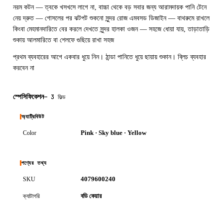
নরম কটন — ত্বকে খসখসে লাগে না, বাচ্চা থেকে বড় সবার জন্য আরামদায়ক পানি টেনে
নেয় দ্রুত — গোসলের পর ঝটপট শুকনো সুন্দর রোজ এমবসড ডিজাইন — বাথরুমে রাখলে
কিংবা মেহমানদারিতে বের করলে দেখতে সুন্দর হালকা ওজন — সহজে ধোয়া যায়, তাড়াতাড়ি
শুকায় আলমারিতে বা শেলফে গুছিয়ে রাখা সহজ
প্রথম ব্যবহারের আগে একবার ধুয়ে নিন। ঠান্ডা পানিতে ধুয়ে ছায়ায় শুকান। ব্লিচ ব্যবহার
করবেন না
স্পেসিফিকেশন
—
3 ফিল্ড
অ্যাট্রিবিউট
Pink · Sky blue · Yellow
Color
পণ্যের তথ্য
4079600240
SKU
বডি কেয়ার
ক্যাটাগরি