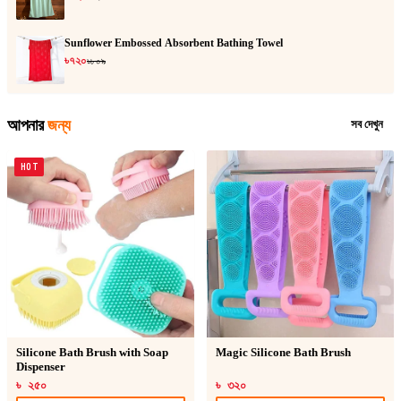
Sunflower Embossed Absorbent Bathing Towel
৳৭২০
৳৮০৯
আপনার
জন্য
সব দেখুন
HOT
Silicone Bath Brush with Soap
Magic Silicone Bath Brush
Dispenser
৳ ২৫০
৳ ৩২০