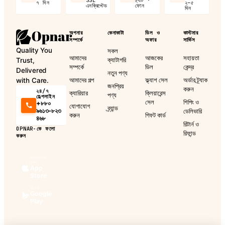
৭ দিন
২–৫
এনক্রিপ্টেড
ফোন
দিন
অপনার
কেনাকাটা
ডিল ও
কাস্টমার
সম্পর্কে
অফার
সার্ভিস
Quality You
সকল
আমাদের
আজকের
সহায়তা
ক্যাটাগরি
Trust,
সম্পর্কে
ডিল
কেন্দ্র
Delivered
নতুন পণ্য
আমাদের গল্প
ফ্ল্যাশ সেল
অর্ডার ট্র্যাক
with Care.
জনপ্রিয়
করুন
২৪/৭
ক্যারিয়ার
ক্লিয়ারেন্স
পণ্য
হেল্পলাইন
সেল
শিপিং ও
+৮৮০
যোগাযোগ
ব্র্যান্ড
৯৬১৩-৮২৩
ডেলিভারি
করুন
গিফট কার্ড
৪৬৮
রিটার্ন ও
OPNAR-কে ফলো
রিফান্ড
করুন
ডাউনলোড
করুন
App
Store
পাবেন
Google
Play