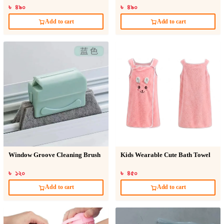
৳ ৪৯০
৳ ৪৯০
Add to cart
Add to cart
Window Groove Cleaning Brush
Kids Wearable Cute Bath Towel
৳ ১২০
৳ ৪৫০
Add to cart
Add to cart