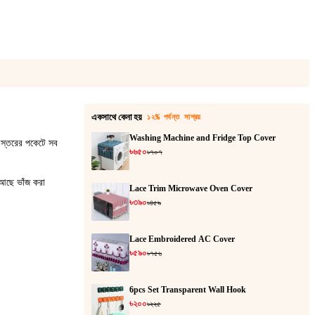
একসাথে কেনা হয়
১২% পর্যন্ত সাশ্রয়
Washing Machine and Fridge Top Cover
েক স্তরের পকেটে সব
৳৬৫০
৳৭০৭
 আছে ভাঁজ করা
Lace Trim Microwave Oven Cover
৳৩৯০
৳৪৫৯
Lace Embroidered AC Cover
৳৫৯০
৳৭৫৬
6pcs Set Transparent Wall Hook
৳২০০
৳২২৫