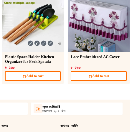
Plastic Spoon Holder Kitchen
Lace Embroidered AC Cover
Organizer for Frok Spatula
৳ ১৩০
৳ ৫৯০
Add to cart
Add to cart
দ্রুত ডেলিভারি
সারাদেশে ২–৫ দিন
 অফার
কাস্টমার সার্ভিস