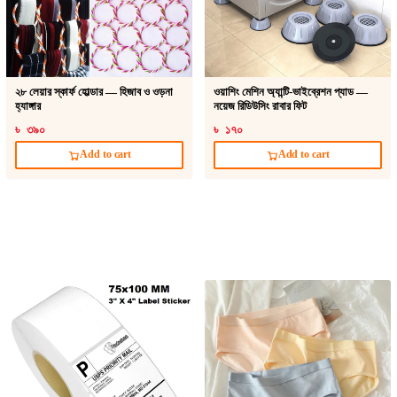
২৮ লেয়ার স্কার্ফ হোল্ডার — হিজাব ও ওড়না
ওয়াশিং মেশিন অ্যান্টি-ভাইব্রেশন প্যাড —
হ্যাঙ্গার
নয়েজ রিডিউসিং রাবার ফিট
৳ ৩৯০
৳ ১৭০
Add to cart
Add to cart