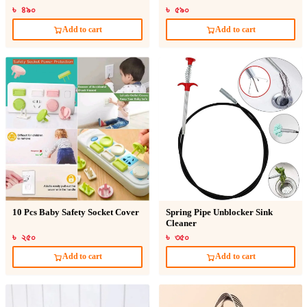
৳ ৪৯০
৳ ৫৯০
Add to cart
Add to cart
10 Pcs Baby Safety Socket Cover
Spring Pipe Unblocker Sink
Cleaner
৳ ২৫০
৳ ৩৫০
Add to cart
Add to cart