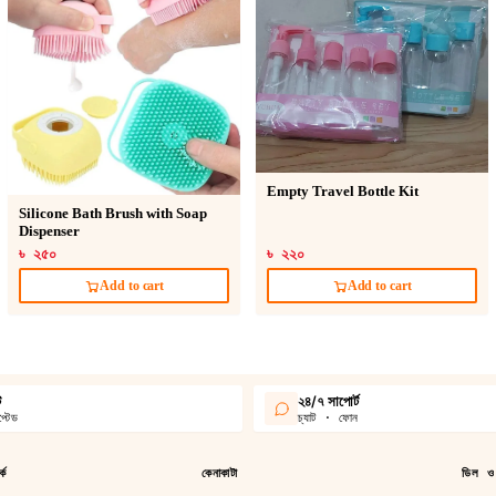
Empty Travel Bottle Kit
Silicone Bath Brush with Soap
Dispenser
৳ ২৫০
৳ ২২০
Add to cart
Add to cart
ট
২৪/৭ সাপোর্ট
্টেড
চ্যাট · ফোন
কে
কেনাকাটা
ডিল ও