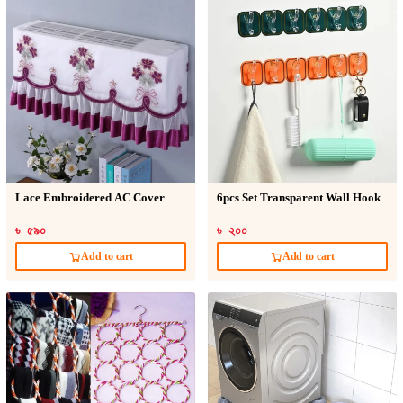
Lace Embroidered AC Cover
6pcs Set Transparent Wall Hook
৳ ৫৯০
৳ ২০০
Add to cart
Add to cart