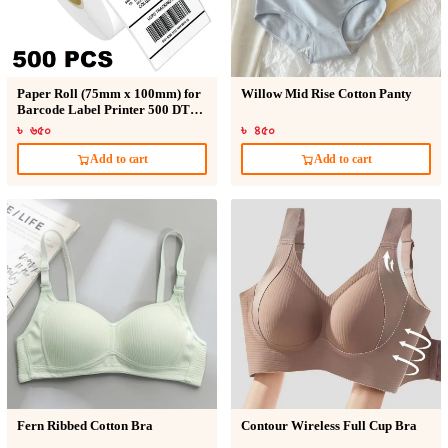
Paper Roll (75mm x 100mm) for
Willow Mid Rise Cotton Panty
Barcode Label Printer 500 DT
Sticker
৳ ৬৫০
৳ ৪৫০
Add to cart
Add to cart
Fern Ribbed Cotton Bra
Contour Wireless Full Cup Bra