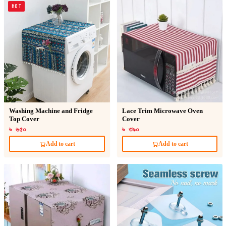
HOT
Washing Machine and Fridge
Lace Trim Microwave Oven
Top Cover
Cover
৳ ৬৫০
৳ ৩৯০
Add to cart
Add to cart