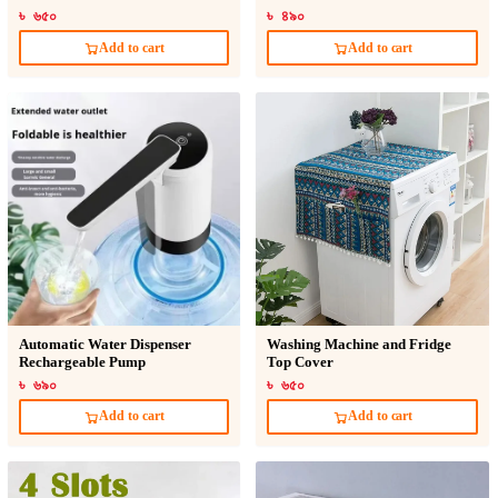
৳ ৬৫০
৳ ৪৯০
Add to cart
Add to cart
Automatic Water Dispenser
Washing Machine and Fridge
Rechargeable Pump
Top Cover
৳ ৬৯০
৳ ৬৫০
Add to cart
Add to cart