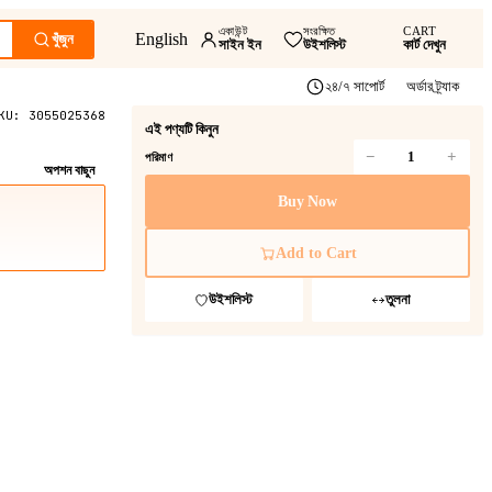
একাউন্ট
সংরক্ষিত
CART
English
খুঁজুন
সাইন ইন
উইশলিস্ট
কার্ট দেখুন
২৪/৭ সাপোর্ট
অর্ডার ট্র্যাক
KU:
3055025368
এই পণ্যটি কিনুন
−
+
পরিমাণ
অপশন বাছুন
Buy Now
Add to Cart
উইশলিস্ট
তুলনা