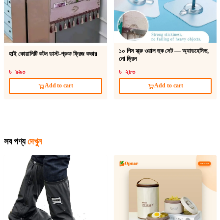
১০ পিস স্ক্রু ওয়াল হুক সেট — অ্যাডহেসিভ,
হাই কোয়ালিটি কটন ডাস্ট-প্রুফ ফ্রিজ কভার
নো ড্রিল
৳ ৯৯০
৳ ২৮০
Add to cart
Add to cart
সব পণ্য
দেখুন