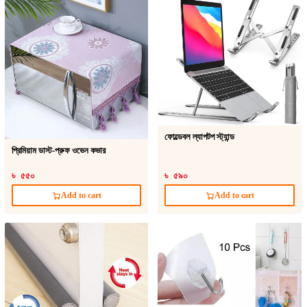
ফোল্ডেবল ল্যাপটপ স্ট্যান্ড
প্রিমিয়াম ডাস্ট-প্রুফ ওভেন কভার
৳ ৫৫০
৳ ৫৯০
Add to cart
Add to cart