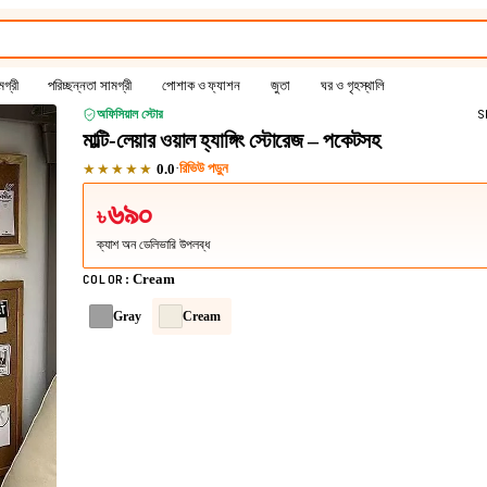
গ্রী
পরিচ্ছন্নতা সামগ্রী
পোশাক ও ফ্যাশন
জুতা
ঘর ও গৃহস্থালি
অফিসিয়াল স্টোর
S
মাল্টি-লেয়ার ওয়াল হ্যাঙ্গিং স্টোরেজ – পকেটসহ
★★★★★
·
রিভিউ পড়ুন
0.0
৬৯০
৳
ক্যাশ অন ডেলিভারি উপলব্ধ
Cream
COLOR
:
Gray
Cream