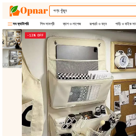
শিশু সামগ্রী
ব্যাগ ও লাগেজ
রূপচর্চা ও যত্ন
গাড়ি ও বাইক সাম
সব ক্যাটাগরি
−13% OFF