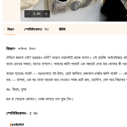
1.0
×
বিবরণ
স্পেসিফিকেশন
রিভিউ
2 ফিল্ড
বিবরণ
—
সংক্ষিপ্ত বিবরণ
টেবিলে জায়গা নেই? ড্রয়ারও ভর্তি? তাহলে দেয়ালটাই কাজে লাগান। এই হ্যাঙ্গিং অর্গানাইজার 
থাকে চোখের সামনে, হাতের নাগালে। সামনের জালি পকেটে এক নজরেই দেখা যায় কোথায় কী আছ
কয়েক স্তরের পকেট — বড়গুলোতে বই-ট্যাব, ছোট জালিতে মেকআপ-চার্জার জালি পকেট — কোথা
যায় — হালকা, এক ঘর থেকে আরেক ঘরে নেওয়াও সহজ ছোট রুম, হোস্টেল, মেস আর বিছানার পাশ
রঙ: ক্রিম, ধূসর
হুক বা পেরেকে ঝোলান। ভেজা কাপড়ে দাগ মুছে নিন।
স্পেসিফিকেশন
—
2 ফিল্ড
অ্যাট্রিবিউট