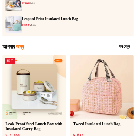
৳৬৯০
৳৮৮৫
Leopard Print Insulated Lunch Bag
৳৪৫০
৳৫০৬
আপনার
জন্য
সব দেখুন
HOT
Leak-Proof Steel Lunch Box with
Tweed Insulated Lunch Bag
Insulated Carry Bag
৳ ১,১৯০
৳ ৪২০