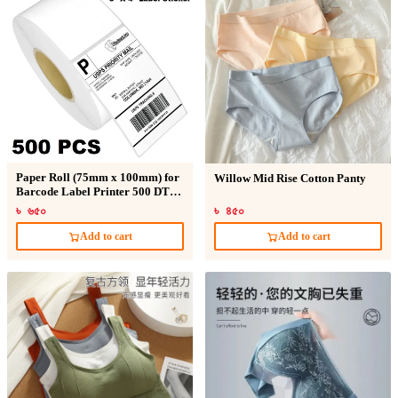
Paper Roll (75mm x 100mm) for
Willow Mid Rise Cotton Panty
Barcode Label Printer 500 DT
Sticker
৳ ৬৫০
৳ ৪৫০
Add to cart
Add to cart