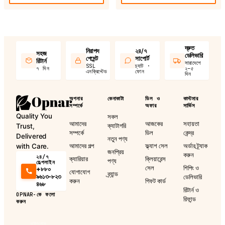
দ্রুত
নিরাপদ
২৪/৭
সহজ
ডেলিভারি
পেমেন্ট
সাপোর্ট
রিটার্ন
সারাদেশে
SSL
চ্যাট ·
৭ দিন
২–৫
এনক্রিপ্টেড
ফোন
দিন
অপনার
কেনাকাটা
ডিল ও
কাস্টমার
সম্পর্কে
অফার
সার্ভিস
Quality You
সকল
আমাদের
আজকের
সহায়তা
ক্যাটাগরি
Trust,
সম্পর্কে
ডিল
কেন্দ্র
Delivered
নতুন পণ্য
আমাদের গল্প
ফ্ল্যাশ সেল
অর্ডার ট্র্যাক
with Care.
জনপ্রিয়
করুন
২৪/৭
ক্যারিয়ার
ক্লিয়ারেন্স
পণ্য
হেল্পলাইন
সেল
শিপিং ও
+৮৮০
যোগাযোগ
ব্র্যান্ড
৯৬১৩-৮২৩
ডেলিভারি
করুন
গিফট কার্ড
৪৬৮
রিটার্ন ও
OPNAR-কে ফলো
রিফান্ড
করুন
ডাউনলোড