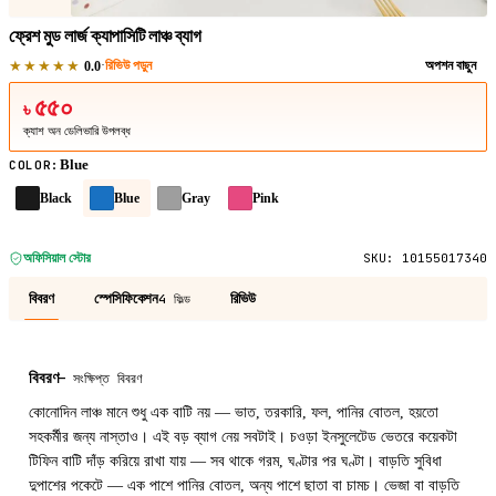
ফ্রেশ মুড লার্জ ক্যাপাসিটি লাঞ্চ ব্যাগ
★★★★★
·
রিভিউ পড়ুন
অপশন বাছুন
0.0
৫৫০
৳
ক্যাশ অন ডেলিভারি উপলব্ধ
Blue
COLOR
:
Black
Blue
Gray
Pink
অফিসিয়াল স্টোর
SKU:
10155017340
বিবরণ
স্পেসিফিকেশন
রিভিউ
4 ফিল্ড
বিবরণ
—
সংক্ষিপ্ত বিবরণ
কোনোদিন লাঞ্চ মানে শুধু এক বাটি নয় — ভাত, তরকারি, ফল, পানির বোতল, হয়তো
সহকর্মীর জন্য নাস্তাও। এই বড় ব্যাগ নেয় সবটাই। চওড়া ইনসুলেটেড ভেতরে কয়েকটা
টিফিন বাটি দাঁড় করিয়ে রাখা যায় — সব থাকে গরম, ঘণ্টার পর ঘণ্টা। বাড়তি সুবিধা
দুপাশের পকেটে — এক পাশে পানির বোতল, অন্য পাশে ছাতা বা চামচ। ভেজা বা বাড়তি