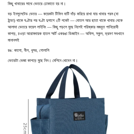
কিছু খাবারের সাথে ভেতরে ঢোকাতে হয় না।
বড় ইনসুলেটেড ভেতর — কয়েকটা টিফিন বাটি দাঁড় করিয়ে রাখা যায় খাবার গরম (বা
ঠান্ডা) থাকে ঘণ্টার পর ঘণ্টা দুপাশে ২টি পকেট — বোতল আর ছাতা থাকে খাবার থেকে
আলাদা ভেতরে ফয়েল লাইনিং — কিছু পড়লে মুছে নিলেই পরিষ্কার মজবুত পানিরোধী
কাপড়, চওড়া আরামদায়ক হাতল স্মার্ট একরঙা ডিজাইন — অফিস, স্কুল, ভ্রমণ সবখানে
মানানসই
রঙ: কালো, নীল, ধূসর, গোলাপি
ভেতরটা ভেজা কাপড়ে মুছে নিন। মেশিনে ধোবেন না।