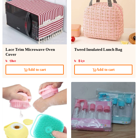
Lace Trim Microwave Oven
Tweed Insulated Lunch Bag
Cover
৳ ৩৯০
৳ ৪২০
Add to cart
Add to cart