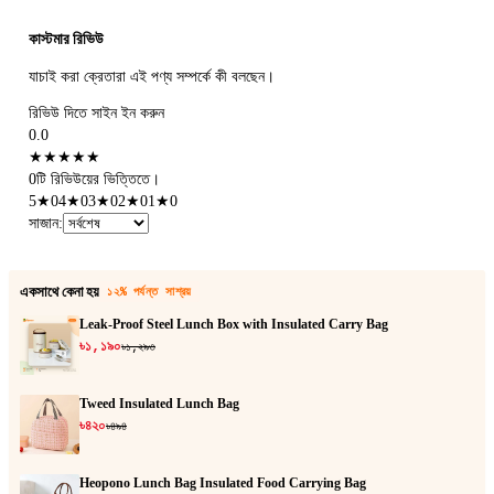
কাস্টমার রিভিউ
যাচাই করা ক্রেতারা এই পণ্য সম্পর্কে কী বলছেন।
রিভিউ দিতে সাইন ইন করুন
0.0
★
★
★
★
★
0টি রিভিউয়ের ভিত্তিতে।
5
★
0
4
★
0
3
★
0
2
★
0
1
★
0
সাজান
:
একসাথে কেনা হয়
১২% পর্যন্ত সাশ্রয়
Leak-Proof Steel Lunch Box with Insulated Carry Bag
৳১,১৯০
৳১,২৯৩
Tweed Insulated Lunch Bag
৳৪২০
৳৪৯৪
Heopono Lunch Bag Insulated Food Carrying Bag