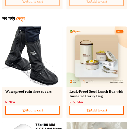
Add to cart
Add to cart
সব পণ্য
দেখুন
Waterproof rain shoe covers
Leak-Proof Steel Lunch Box with
Insulated Carry Bag
৳ ৭৫০
৳ ১,১৯০
Add to cart
Add to cart