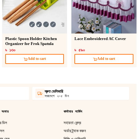
Plastic Spoon Holder Kitchen
Lace Embroidered AC Cover
Organizer for Frok Spatula
৳ ১৩০
৳ ৫৯০
Add to cart
Add to cart
দ্রুত ডেলিভারি
সারাদেশে ২–৫ দিন
 অফার
কাস্টমার সার্ভিস
 ডিল
সহায়তা কেন্দ্র
 সেল
অর্ডার ট্র্যাক করুন
রেন্স সেল
শিপিং ও ডেলিভারি