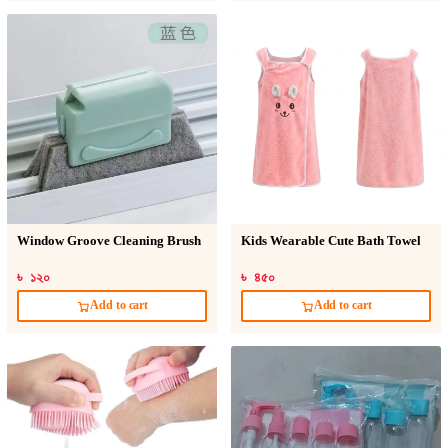
Window Groove Cleaning Brush
Kids Wearable Cute Bath Towel
৳ ১২০
৳ ৪৫০
Add to cart
Add to cart