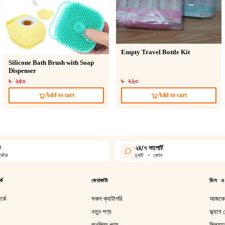
Empty Travel Bottle Kit
Silicone Bath Brush with Soap
Dispenser
৳ ২৫০
৳ ২২০
Add to cart
Add to cart
ট
২৪/৭ সাপোর্ট
্টেড
চ্যাট · ফোন
কে
কেনাকাটা
ডিল ও
্কে
সকল ক্যাটাগরি
আজকের
নতুন পণ্য
ফ্ল্যাশ
জনপ্রিয় পণ্য
ক্লিয়া