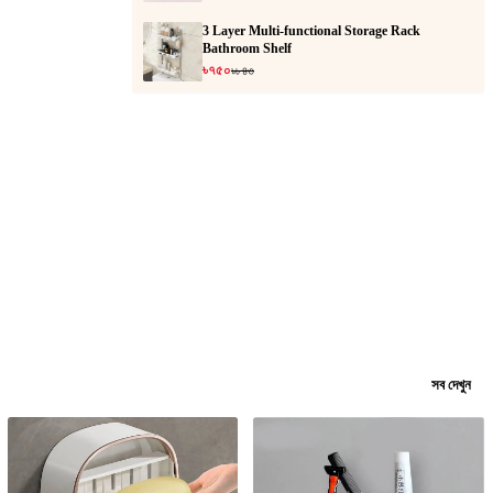
3 Layer Multi-functional Storage Rack
Bathroom Shelf
৳৭৫০
৳৮৪৩
সব দেখুন