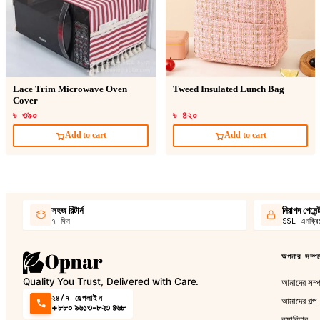
Lace Trim Microwave Oven
Tweed Insulated Lunch Bag
Cover
৳ ৩৯০
৳ ৪২০
Add to cart
Add to cart
সহজ রিটার্ন
নিরাপদ পেমেন্
৭ দিন
SSL এনক্রিপ
অপনার সম্পর্
Quality You Trust, Delivered with Care.
আমাদের সম্পর
২৪/৭ হেল্পলাইন
আমাদের গল্প
+৮৮০ ৯৬১৩-৮২৩ ৪৬৮
ক্যারিয়ার