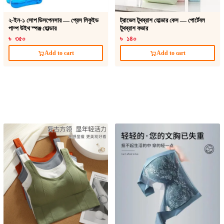
২-ইন-১ সোপ ডিসপেনসার — প্রেস লিকুইড
ট্রাভেল টুথব্রাশ হোল্ডার কেস — পোর্টেবল
পাম্প উইথ স্পঞ্জ হোল্ডার
টুথব্রাশ কভার
৳ ৩৫০
৳ ১৪০
Add to cart
Add to cart