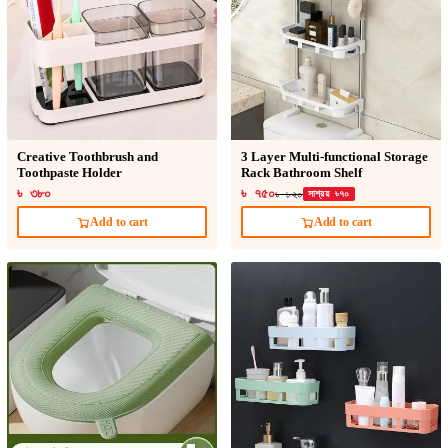
Creative Toothbrush and
3 Layer Multi-functional Storage
Toothpaste Holder
Rack Bathroom Shelf
৳ ৩৮০
৳ ৭৫০
৳ ৮২০
সাশ্রয় ৳৭০
Add to cart
Add to cart