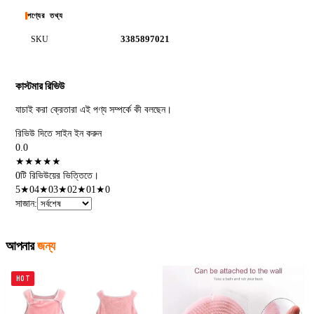
পণ্যের তথ্য
3385897021
SKU
কাস্টমার রিভিউ
যাচাই করা ক্রেতারা এই পণ্য সম্পর্কে কী বলছেন।
রিভিউ দিতে সাইন ইন করুন
0.0
★
★
★
★
★
0টি রিভিউয়ের ভিত্তিতে।
5
★
0
4
★
0
3
★
0
2
★
0
1
★
0
সাজান
:
আপনার
জন্য
HOT