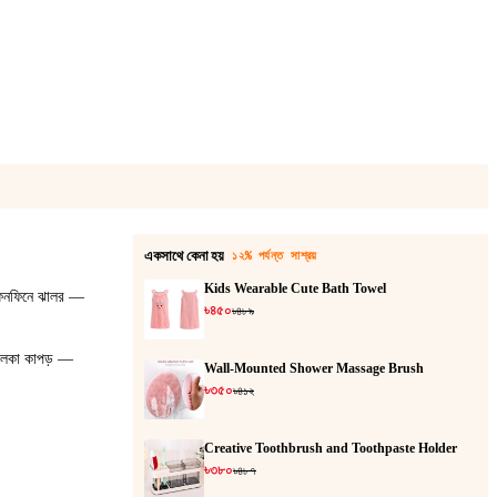
একসাথে কেনা হয়
১২% পর্যন্ত সাশ্রয়
Kids Wearable Cute Bath Towel
 ফিনফিনে ঝালর —
৳৪৫০
৳৪৮৯
হালকা কাপড় —
Wall-Mounted Shower Massage Brush
৳৩৫০
৳৪১২
Creative Toothbrush and Toothpaste Holder
৳৩৮০
৳৪৮৭