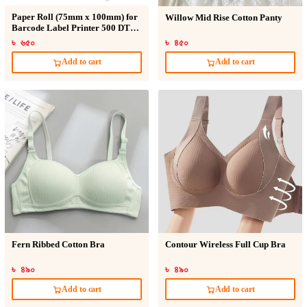
Paper Roll (75mm x 100mm) for
Willow Mid Rise Cotton Panty
Barcode Label Printer 500 DT
Sticker
৳ ৬৫০
৳ ৪৫০
Add to cart
Add to cart
Fern Ribbed Cotton Bra
Contour Wireless Full Cup Bra
৳ ৪৯০
৳ ৪৯০
Add to cart
Add to cart