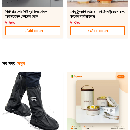
প্রিমিয়াম কোয়ালিটি ব্যাথরুম শেলফ
মোডু টুথব্রাশ হোল্ডার – পোর্টেবল ট্রাভেল কাপ,
অ্যাডহেসিভ স্টোরেজ র‍্যাক
টুথপেস্ট অর্গানাইজার
৳ ৬৫০
৳ ৩২০
Add to cart
Add to cart
সব পণ্য
দেখুন