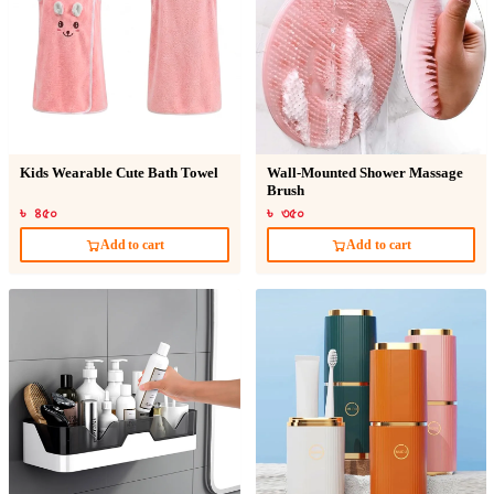
Kids Wearable Cute Bath Towel
Wall-Mounted Shower Massage
Brush
৳ ৪৫০
৳ ৩৫০
Add to cart
Add to cart