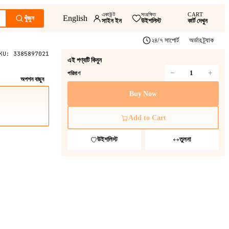
একাউন্ট
সংরক্ষিত
CART
English
খুঁজুন
সাইন ইন
উইশলিস্ট
কার্ট দেখুন
২৪/৭ সাপোর্ট
অর্ডার ট্র্যাক
KU:
3385897021
এই পণ্যটি কিনুন
−
+
পরিমাণ
অপশন বাছুন
Buy Now
Add to Cart
উইশলিস্ট
তুলনা