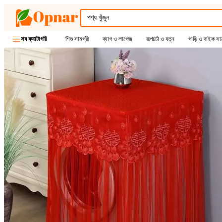
শিশু সামগ্রী
ব্যাগ ও লাগেজ
রূপচর্চা ও যত্ন
গাড়ি ও বাইক সাম
সব ক্যাটাগরি