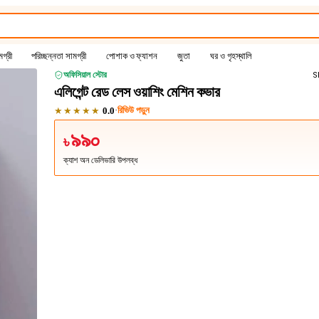
গ্রী
পরিচ্ছন্নতা সামগ্রী
পোশাক ও ফ্যাশন
জুতা
ঘর ও গৃহস্থালি
অফিসিয়াল স্টোর
S
এলিগেন্ট রেড লেস ওয়াশিং মেশিন কভার
★★★★★
·
রিভিউ পড়ুন
0.0
৯৯০
৳
ক্যাশ অন ডেলিভারি উপলব্ধ