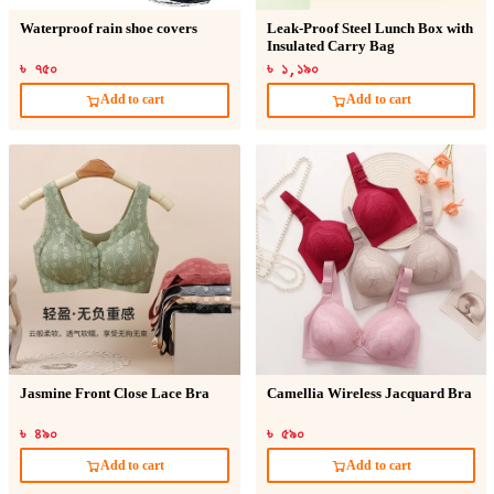
Waterproof rain shoe covers
Leak-Proof Steel Lunch Box with
Insulated Carry Bag
৳ ৭৫০
৳ ১,১৯০
Add to cart
Add to cart
Jasmine Front Close Lace Bra
Camellia Wireless Jacquard Bra
৳ ৪৯০
৳ ৫৯০
Add to cart
Add to cart