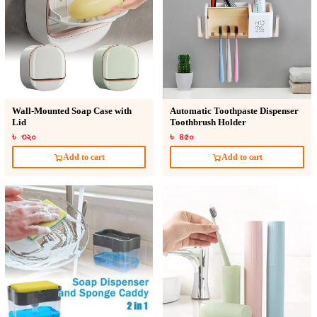
Wall-Mounted Soap Case with
Automatic Toothpaste Dispenser
Lid
Toothbrush Holder
৳ ৩২০
৳ ৪৫০
Add to cart
Add to cart