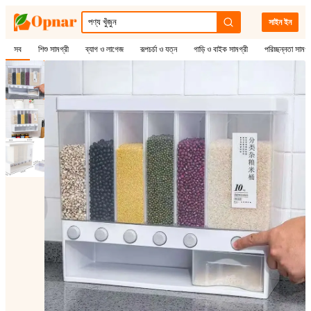
সাইন ইন
সব
শিশু সামগ্রী
ব্যাগ ও লাগেজ
রূপচর্চা ও যত্ন
গাড়ি ও বাইক সামগ্রী
পরিচ্ছন্নতা সামগ্
1
/
3