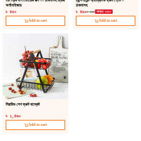
৩৪ গ্রিড এগ স্টোরেজ বক্স — ঢাকনাসহ ফ্রিজ
ট্রান্সপারেন্ট অ্যাক্রিলিক ফ্রুট প্লেট –
অর্গানাইজার
ঢাকনাসহ
৳ ৪৫০
৳ ৪৯০
৳ ৬২০
সাশ্রয় ৳১৩০
Add to cart
Add to cart
পিরামিড শেপ ফ্রুট বাস্কেট
৳ ১,৪৬০
Add to cart