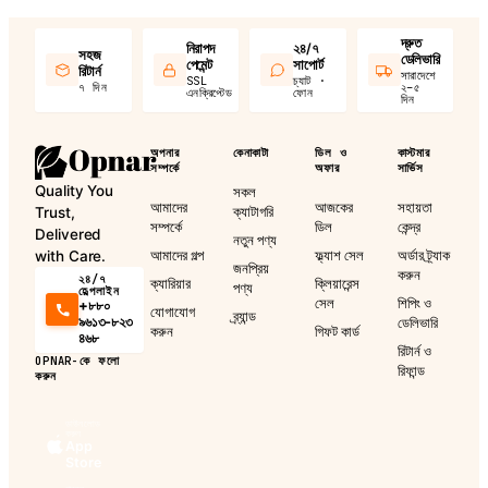
দ্রুত
নিরাপদ
২৪/৭
সহজ
ডেলিভারি
পেমেন্ট
সাপোর্ট
রিটার্ন
সারাদেশে
SSL
চ্যাট ·
৭ দিন
২–৫
এনক্রিপ্টেড
ফোন
দিন
অপনার
কেনাকাটা
ডিল ও
কাস্টমার
সম্পর্কে
অফার
সার্ভিস
Quality You
সকল
আমাদের
আজকের
সহায়তা
ক্যাটাগরি
Trust,
সম্পর্কে
ডিল
কেন্দ্র
Delivered
নতুন পণ্য
আমাদের গল্প
ফ্ল্যাশ সেল
অর্ডার ট্র্যাক
with Care.
জনপ্রিয়
করুন
২৪/৭
ক্যারিয়ার
ক্লিয়ারেন্স
পণ্য
হেল্পলাইন
সেল
শিপিং ও
+৮৮০
যোগাযোগ
ব্র্যান্ড
৯৬১৩-৮২৩
ডেলিভারি
করুন
গিফট কার্ড
৪৬৮
রিটার্ন ও
OPNAR-কে ফলো
রিফান্ড
করুন
ডাউনলোড
করুন
App
Store