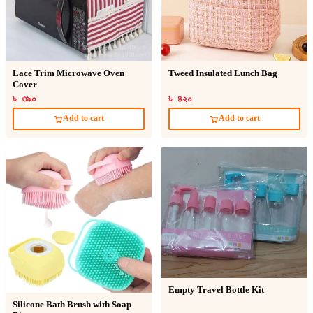
Lace Trim Microwave Oven
Tweed Insulated Lunch Bag
Cover
৳ ৩৯০
৳ ৪২০
Add to cart
Add to cart
Empty Travel Bottle Kit
Silicone Bath Brush with Soap