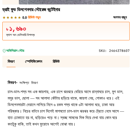
ড্রাই ফুড ডিসপেনসার স্টোরেজ কন্টেইনার
★★★★★
·
রিভিউ পড়ুন
অপশন বাছুন
0.0
১,৬৯০
৳
ক্যাশ অন ডেলিভারি উপলব্ধ
অফিসিয়াল স্টোর
SKU:
2464378607
বিবরণ
স্পেসিফিকেশন
রিভিউ
বিবরণ
—
সংক্ষিপ্ত বিবরণ
চাল-ডাল-শস্য সব এক জায়গায়, এক চাপে ঝরঝরে বেরিয়ে আসে রান্নাঘরে চাল, মুগ ডাল,
মসুর ডাল, ছোলা — সব আলাদা কৌটায় ছড়িয়ে থাকে, জায়গা নেয়, পোকাও ধরে। এই
ডিসপেনসারটা দেয়ালে লাগিয়ে নিলে ৬ রকম শস্য থাকে ৬টা আলাদা ঘরে, ঢাকা আর
পরিষ্কার। নিচের বাটনে চাপ দিলেই মাপমতো চাল-ডাল ঝরঝর করে ট্রেতে নেমে আসে —
হাত ঢোকাতে হয় না, ছড়িয়েও পড়ে না। স্বচ্ছ সামনের দিক দিয়ে দেখা যায় কোন ঘরে
কতটুকু বাকি, তাই কখন ফুরোবে আগেই বোঝা যায়।