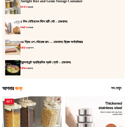
Airtight Rice and Grain Storage Container
৳৮৫০
৳৯২৪
৫ পিস স্টেইনলেস স্টিল বাটি সেট – ঢাকনাসহ
৳৬৫০
৳৭৬৫
৩৪ গ্রিড এগ স্টোরেজ বক্স — ঢাকনাসহ ফ্রিজ অর্গানাইজার
৳৪৫০
৳৫৭৭
ট্রান্সপারেন্ট অ্যাক্রিলিক ফ্রুট প্লেট – ঢাকনাসহ
৳৪৯০
৳৫৫১
আপনার
জন্য
সব দেখুন
HOT