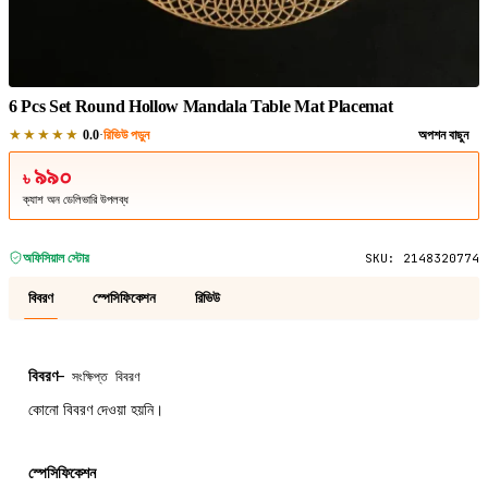
1
/
1
6 Pcs Set Round Hollow Mandala Table Mat Placemat
★★★★★
·
রিভিউ পড়ুন
অপশন বাছুন
0.0
৯৯০
৳
ক্যাশ অন ডেলিভারি উপলব্ধ
অফিসিয়াল স্টোর
SKU:
2148320774
বিবরণ
স্পেসিফিকেশন
রিভিউ
বিবরণ
—
সংক্ষিপ্ত বিবরণ
কোনো বিবরণ দেওয়া হয়নি।
স্পেসিফিকেশন