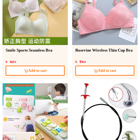
Smile Sports Seamless Bra
Rosevine Wireless Thin Cup Bra
৳ ৬৫০
৳ ৪৯০
Add to cart
Add to cart