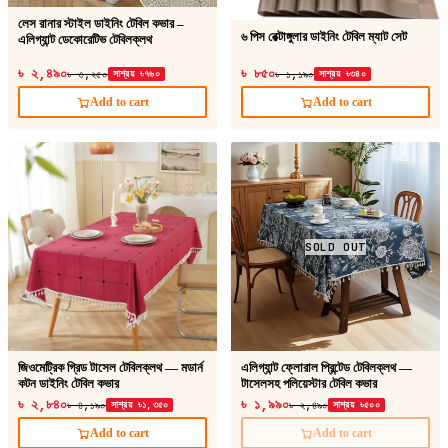
লেস রানার স্টাইল ডাইনিং টেবিল কভার –
৬ পিস রেক্টাঙ্গুলার ডাইনিং টেবিল ম্যাট সেট
এলিগ্যান্ট ডেকোরেটিভ টেবিলক্লথ
৳ ২,৪৯০
৳ ৮৫০
৳ ৩,২৫০
সাশ্রয় ৳৭৬০
৳ ১,১৯০
সাশ্রয় ৳৩৪০
Add to cart
Add to cart
SOLD OUT
জিওমেট্রিক গ্রিড টাসেল টেবিলক্লথ — মডার্ন
এলিগ্যান্ট ফ্লোরাল প্রিন্টেড টেবিলক্লথ —
কটন ডাইনিং টেবিল কভার
টাসেলসহ পলিয়েস্টার টেবিল কভার
৳ ২,৮৪০
৳ ১,৯৯০
৳ ৪,১৯০
সাশ্রয় ৳১,৩৫০
৳ ২,৪৯০
সাশ্রয় ৳৫০০
Add to cart
Add to cart