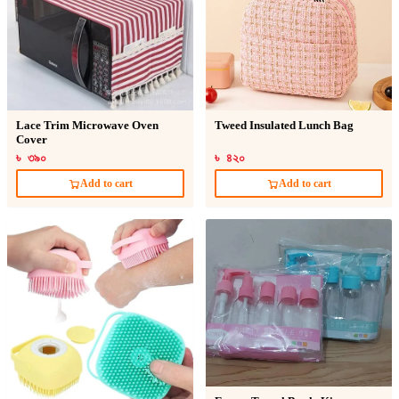
Lace Trim Microwave Oven
Tweed Insulated Lunch Bag
Cover
৳ ৩৯০
৳ ৪২০
Add to cart
Add to cart