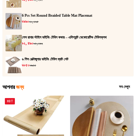
6 Pcs Set Round Braided Table Mat Placemat
৳৯৯০
৳১,১৬৫
লেস রানার স্টাইল ডাইনিং টেবিল কভার – এলিগ্যান্ট ডেকোরেটিভ টেবিলক্লথ
৳২,৪৯০
৳৩,১৯২
৬ পিস রেক্টাঙ্গুলার ডাইনিং টেবিল ম্যাট সেট
৳৮৫০
৳৯৫৫
আপনার
জন্য
সব দেখুন
HOT