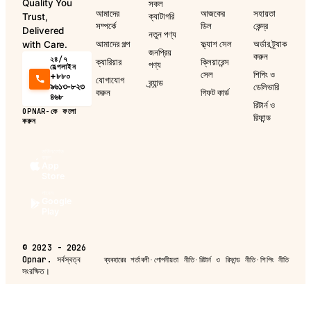
Quality You
সকল
আমাদের
আজকের
সহায়তা
ক্যাটাগরি
Trust,
সম্পর্কে
ডিল
কেন্দ্র
Delivered
নতুন পণ্য
আমাদের গল্প
ফ্ল্যাশ সেল
অর্ডার ট্র্যাক
with Care.
জনপ্রিয়
করুন
২৪/৭
ক্যারিয়ার
ক্লিয়ারেন্স
পণ্য
হেল্পলাইন
সেল
শিপিং ও
+৮৮০
যোগাযোগ
ব্র্যান্ড
৯৬১৩-৮২৩
ডেলিভারি
করুন
গিফট কার্ড
৪৬৮
রিটার্ন ও
OPNAR-কে ফলো
রিফান্ড
করুন
ডাউনলোড
করুন
App
Store
পাবেন
Google
Play
©
2023 - 2026
Opnar.
সর্বস্বত্ব
ব্যবহারের শর্তাবলী
·
গোপনীয়তা নীতি
·
রিটার্ন ও রিফান্ড নীতি
·
শিপিং নীতি
সংরক্ষিত।