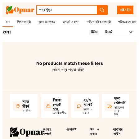
সাইন ইন
সব
শিশু সামগ্রী
ব্যাগ ও লাগেজ
রূপচর্চা ও যত্ন
গাড়ি ও বাইক সামগ্রী
পরিচ্ছন্নতা সামগ্
খেলনা
ফিল্টার
No products match these filters
কোনো পণ্য পাওয়া যায়নি।
দ্রুত
নিরাপদ
২৪/৭
সহজ
ডেলিভারি
পেমেন্ট
সাপোর্ট
রিটার্ন
সারাদেশে
SSL
চ্যাট ·
৭ দিন
২–৫
এনক্রিপ্টেড
ফোন
দিন
অপনার
কেনাকাটা
ডিল ও
কাস্টমার
সম্পর্কে
অফার
সার্ভিস