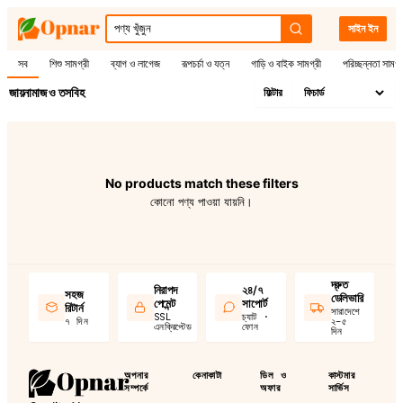
সাইন ইন
সব
শিশু সামগ্রী
ব্যাগ ও লাগেজ
রূপচর্চা ও যত্ন
গাড়ি ও বাইক সামগ্রী
পরিচ্ছন্নতা সামগ্
জায়নামাজ ও তসবিহ
ফিল্টার
No products match these filters
কোনো পণ্য পাওয়া যায়নি।
দ্রুত
নিরাপদ
২৪/৭
সহজ
ডেলিভারি
পেমেন্ট
সাপোর্ট
রিটার্ন
সারাদেশে
SSL
চ্যাট ·
৭ দিন
২–৫
এনক্রিপ্টেড
ফোন
দিন
অপনার
কেনাকাটা
ডিল ও
কাস্টমার
সম্পর্কে
অফার
সার্ভিস