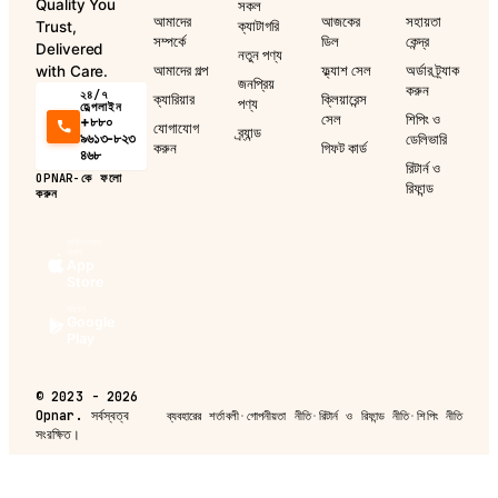
Quality You
সকল
আমাদের
আজকের
সহায়তা
ক্যাটাগরি
Trust,
সম্পর্কে
ডিল
কেন্দ্র
Delivered
নতুন পণ্য
আমাদের গল্প
ফ্ল্যাশ সেল
অর্ডার ট্র্যাক
with Care.
জনপ্রিয়
করুন
২৪/৭
ক্যারিয়ার
ক্লিয়ারেন্স
পণ্য
হেল্পলাইন
সেল
শিপিং ও
+৮৮০
যোগাযোগ
ব্র্যান্ড
৯৬১৩-৮২৩
ডেলিভারি
করুন
গিফট কার্ড
৪৬৮
রিটার্ন ও
OPNAR-কে ফলো
রিফান্ড
করুন
ডাউনলোড
করুন
App
Store
পাবেন
Google
Play
©
2023 - 2026
Opnar.
সর্বস্বত্ব
ব্যবহারের শর্তাবলী
·
গোপনীয়তা নীতি
·
রিটার্ন ও রিফান্ড নীতি
·
শিপিং নীতি
সংরক্ষিত।