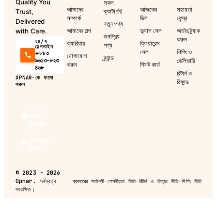
Quality You
সকল
আমাদের
আজকের
সহায়তা
ক্যাটাগরি
Trust,
সম্পর্কে
ডিল
কেন্দ্র
Delivered
নতুন পণ্য
আমাদের গল্প
ফ্ল্যাশ সেল
অর্ডার ট্র্যাক
with Care.
জনপ্রিয়
করুন
২৪/৭
ক্যারিয়ার
ক্লিয়ারেন্স
পণ্য
হেল্পলাইন
সেল
শিপিং ও
+৮৮০
যোগাযোগ
ব্র্যান্ড
৯৬১৩-৮২৩
ডেলিভারি
করুন
গিফট কার্ড
৪৬৮
রিটার্ন ও
OPNAR-কে ফলো
রিফান্ড
করুন
ডাউনলোড
করুন
App
Store
পাবেন
Google
Play
©
2023 - 2026
Opnar.
সর্বস্বত্ব
ব্যবহারের শর্তাবলী
·
গোপনীয়তা নীতি
·
রিটার্ন ও রিফান্ড নীতি
·
শিপিং নীতি
সংরক্ষিত।