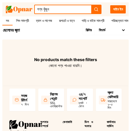
সাইন ইন
সব
শিশু সামগ্রী
ব্যাগ ও লাগেজ
রূপচর্চা ও যত্ন
গাড়ি ও বাইক সামগ্রী
পরিচ্ছন্নতা সামগ্
ছেলেদের জুতা
ফিল্টার
No products match these filters
কোনো পণ্য পাওয়া যায়নি।
দ্রুত
নিরাপদ
২৪/৭
সহজ
ডেলিভারি
পেমেন্ট
সাপোর্ট
রিটার্ন
সারাদেশে
SSL
চ্যাট ·
৭ দিন
২–৫
এনক্রিপ্টেড
ফোন
দিন
অপনার
কেনাকাটা
ডিল ও
কাস্টমার
সম্পর্কে
অফার
সার্ভিস