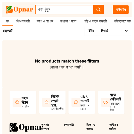
সাইন ইন
সব
শিশু সামগ্রী
ব্যাগ ও লাগেজ
রূপচর্চা ও যত্ন
গাড়ি ও বাইক সামগ্রী
পরিচ্ছন্নতা সামগ্
হেলমেট
ফিল্টার
No products match these filters
কোনো পণ্য পাওয়া যায়নি।
দ্রুত
নিরাপদ
২৪/৭
সহজ
ডেলিভারি
পেমেন্ট
সাপোর্ট
রিটার্ন
সারাদেশে
SSL
চ্যাট ·
৭ দিন
২–৫
এনক্রিপ্টেড
ফোন
দিন
অপনার
কেনাকাটা
ডিল ও
কাস্টমার
সম্পর্কে
অফার
সার্ভিস