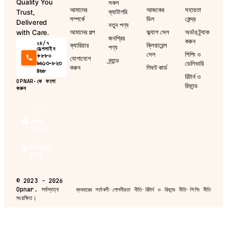
Quality You
সকল
আমাদের
আজকের
সহায়তা
ক্যাটাগরি
Trust,
সম্পর্কে
ডিল
কেন্দ্র
Delivered
নতুন পণ্য
আমাদের গল্প
ফ্ল্যাশ সেল
অর্ডার ট্র্যাক
with Care.
জনপ্রিয়
করুন
২৪/৭
ক্যারিয়ার
ক্লিয়ারেন্স
পণ্য
হেল্পলাইন
সেল
শিপিং ও
+৮৮০
যোগাযোগ
ব্র্যান্ড
৯৬১৩-৮২৩
ডেলিভারি
করুন
গিফট কার্ড
৪৬৮
রিটার্ন ও
OPNAR-কে ফলো
রিফান্ড
করুন
ডাউনলোড
করুন
App
Store
পাবেন
Google
Play
©
2023 - 2026
Opnar.
সর্বস্বত্ব
ব্যবহারের শর্তাবলী
·
গোপনীয়তা নীতি
·
রিটার্ন ও রিফান্ড নীতি
·
শিপিং নীতি
সংরক্ষিত।