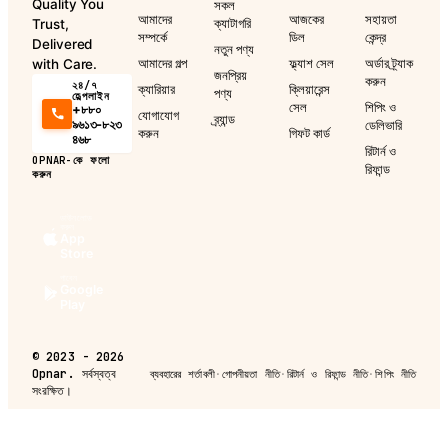
Quality You
সকল
আমাদের
আজকের
সহায়তা
ক্যাটাগরি
Trust,
সম্পর্কে
ডিল
কেন্দ্র
Delivered
নতুন পণ্য
আমাদের গল্প
ফ্ল্যাশ সেল
অর্ডার ট্র্যাক
with Care.
জনপ্রিয়
করুন
২৪/৭
ক্যারিয়ার
ক্লিয়ারেন্স
পণ্য
হেল্পলাইন
সেল
শিপিং ও
+৮৮০
যোগাযোগ
ব্র্যান্ড
৯৬১৩-৮২৩
ডেলিভারি
করুন
গিফট কার্ড
৪৬৮
রিটার্ন ও
OPNAR-কে ফলো
রিফান্ড
করুন
ডাউনলোড
করুন
App
Store
পাবেন
Google
Play
©
2023 - 2026
Opnar.
সর্বস্বত্ব
ব্যবহারের শর্তাবলী
·
গোপনীয়তা নীতি
·
রিটার্ন ও রিফান্ড নীতি
·
শিপিং নীতি
সংরক্ষিত।