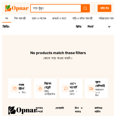
সাইন ইন
সব
শিশু সামগ্রী
ব্যাগ ও লাগেজ
রূপচর্চা ও যত্ন
গাড়ি ও বাইক সামগ্রী
পরিচ্ছন্নতা সামগ্
ফিডিং
ফিল্টার
No products match these filters
কোনো পণ্য পাওয়া যায়নি।
দ্রুত
নিরাপদ
২৪/৭
সহজ
ডেলিভারি
পেমেন্ট
সাপোর্ট
রিটার্ন
সারাদেশে
SSL
চ্যাট ·
৭ দিন
২–৫
এনক্রিপ্টেড
ফোন
দিন
অপনার
কেনাকাটা
ডিল ও
কাস্টমার
সম্পর্কে
অফার
সার্ভিস